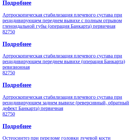
Подробнее
Артроскопическая стабилизация плечевого сустава при
рецидивирующем переднем вывихе с полным отрывом
гленоидальной губы (операция Банкарта) первичная
82750
Подробнее
Артроскопическая стабилизация плечевого сустава при
рецидивирующем переднем вывихе (операция Банкарта)
ревизионная
82750
Подробнее
Артроскопическая стабилизация плечевого сустава при
рецидивирующем заднем вывихе (реверсивный, обратный
дефект Банкарта) первичная
82750
Подробнее
Остеосинтез при переломе головки лучевой кости