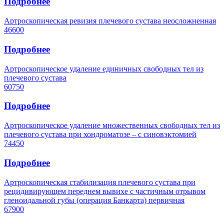
Подробнее
Артроскопическая ревизия плечевого сустава неосложненная
46600
Подробнее
Артроскопическое удаление единичных свободных тел из
плечевого сустава
60750
Подробнее
Артроскопическое удаление множественных свободных тел из
плечевого сустава при хондроматозе – с синовэктомией
74450
Подробнее
Артроскопическая стабилизация плечевого сустава при
рецидивирующем переднем вывихе с частичным отрывом
гленоидальной губы (операция Банкарта) первичная
67900