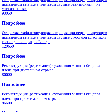
привычном вывихе в плечевом суставе ревизионная – на
мягких тканях
93050
Подробнее
Открытая стабилизирующая операция при рецидивирующем
привычном вывихе в плечевом суставе с костной пластикой
гленоида – операция Latarjet
120650
Подробнее
Реконструкция (рефиксация) сухожилия мышцы бицепса
плеча при дистальном отрыве
86600
Подробнее
Реконструкция (рефиксация) сухожилия мышцы бицепса
плеча при проксимальном отрыве
86600