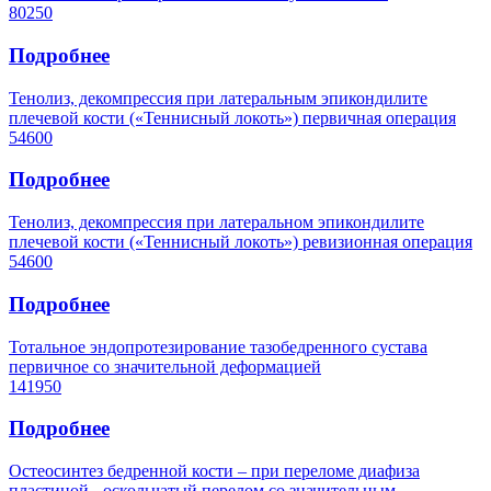
80250
Подробнее
Тенолиз, декомпрессия при латеральным эпикондилите
плечевой кости («Теннисный локоть») первичная операция
54600
Подробнее
Тенолиз, декомпрессия при латеральном эпикондилите
плечевой кости («Теннисный локоть») ревизионная операция
54600
Подробнее
Тотальное эндопротезирование тазобедренного сустава
первичное со значительной деформацией
141950
Подробнее
Остеосинтез бедренной кости – при переломе диафиза
пластиной - оскольчатый перелом со значительным