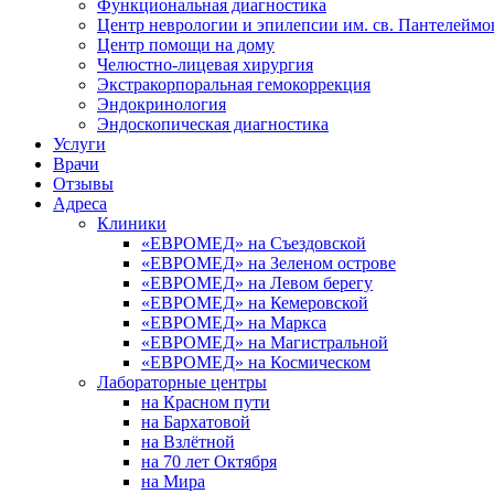
Функциональная диагностика
Центр неврологии и эпилепсии им. св. Пантелеймо
Центр помощи на дому
Челюстно-лицевая хирургия
Экстракорпоральная гемокоррекция
Эндокринология
Эндоскопическая диагностика
Услуги
Врачи
Отзывы
Адреса
Клиники
«ЕВРОМЕД» на Съездовской
«ЕВРОМЕД» на Зеленом острове
«ЕВРОМЕД» на Левом берегу
«ЕВРОМЕД» на Кемеровской
«ЕВРОМЕД» на Маркса
«ЕВРОМЕД» на Магистральной
«ЕВРОМЕД» на Космическом
Лабораторные центры
на Красном пути
на Бархатовой
на Взлётной
на 70 лет Октября
на Мира