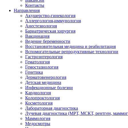
Вакансии
Контакты
Направления
Акушерство-гинекология
Аллергология-иммунология
Анестезиология
Бариатрическая хирургия
Вакцинация
Ведение беременности
Восстановительная медицина и реабилитация
Вспомогательные репродуктивные технологии
Гастроэнтерология
Гематология
Гемостазиология
Генетика
Дерматовенерология
Детская медицина
Инфекционные болезни
Кардиология
Колопроктология
Косметология
Лабораторная диагностика
Лучевая диагностика (МРТ, МСКТ, рентген, маммо
Маммология
Медосмотры