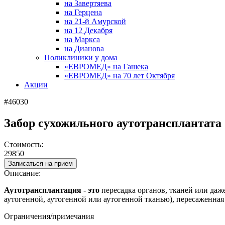
на Завертяева
на Герцена
на 21-й Амурской
на 12 Декабря
на Маркса
на Дианова
Поликлиники у дома
«ЕВРОМЕД» на Гашека
«ЕВРОМЕД» на 70 лет Октября
Акции
#46030
Забор сухожильного аутотрансплантата
Стоимость:
29850
Записаться на прием
Описание:
Аутотрансплантация
-
это
пересадка органов, тканей или даже
аутогенной, аутогенной или аутогенной тканью), пересаженна
Ограничения/примечания