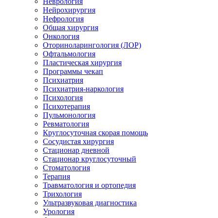
Неврология
Нейрохирургия
Нефрология
Общая хирургия
Онкология
Оториноларингология (ЛОР)
Офтальмология
Пластическая хирургия
Программы чекап
Психиатрия
Психиатрия-наркология
Психология
Психотерапия
Пульмонология
Ревматология
Круглосуточная скорая помощь
Сосудистая хирургия
Стационар дневной
Стационар круглосуточный
Стоматология
Терапия
Травматология и ортопедия
Трихология
Ультразвуковая диагностика
Урология