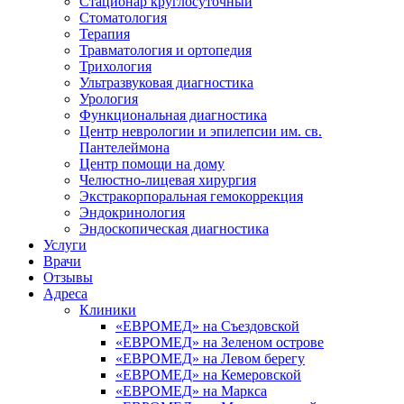
Стационар круглосуточный
Стоматология
Терапия
Травматология и ортопедия
Трихология
Ультразвуковая диагностика
Урология
Функциональная диагностика
Центр неврологии и эпилепсии им. св.
Пантелеймона
Центр помощи на дому
Челюстно-лицевая хирургия
Экстракорпоральная гемокоррекция
Эндокринология
Эндоскопическая диагностика
Услуги
Врачи
Отзывы
Адреса
Клиники
«ЕВРОМЕД» на Съездовской
«ЕВРОМЕД» на Зеленом острове
«ЕВРОМЕД» на Левом берегу
«ЕВРОМЕД» на Кемеровской
«ЕВРОМЕД» на Маркса