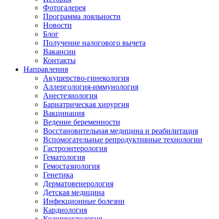
Фотогалерея
Программа лояльности
Новости
Блог
Получение налогового вычета
Вакансии
Контакты
Направления
Акушерство-гинекология
Аллергология-иммунология
Анестезиология
Бариатрическая хирургия
Вакцинация
Ведение беременности
Восстановительная медицина и реабилитация
Вспомогательные репродуктивные технологии
Гастроэнтерология
Гематология
Гемостазиология
Генетика
Дерматовенерология
Детская медицина
Инфекционные болезни
Кардиология
Колопроктология