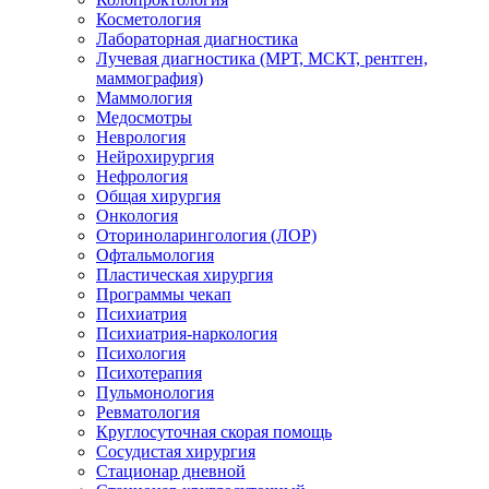
Косметология
Лабораторная диагностика
Лучевая диагностика (МРТ, МСКТ, рентген,
маммография)
Маммология
Медосмотры
Неврология
Нейрохирургия
Нефрология
Общая хирургия
Онкология
Оториноларингология (ЛОР)
Офтальмология
Пластическая хирургия
Программы чекап
Психиатрия
Психиатрия-наркология
Психология
Психотерапия
Пульмонология
Ревматология
Круглосуточная скорая помощь
Сосудистая хирургия
Стационар дневной