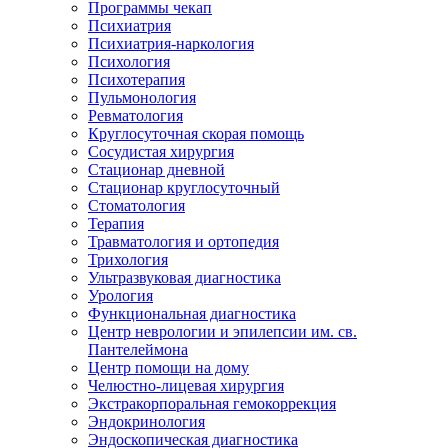
Программы чекап
Психиатрия
Психиатрия-наркология
Психология
Психотерапия
Пульмонология
Ревматология
Круглосуточная скорая помощь
Сосудистая хирургия
Стационар дневной
Стационар круглосуточный
Стоматология
Терапия
Травматология и ортопедия
Трихология
Ультразвуковая диагностика
Урология
Функциональная диагностика
Центр неврологии и эпилепсии им. св.
Пантелеймона
Центр помощи на дому
Челюстно-лицевая хирургия
Экстракорпоральная гемокоррекция
Эндокринология
Эндоскопическая диагностика