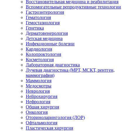
Восстановительная медицина и реабилитация
Вспомогательные репродуктивные технологии
Гастроэнтерология
Гематология
Гемостазиология
Генетика
Дерматовенерология
Детская медицина
Инфекционные болезни
Кардиология
Колопроктология
Косметология
Лабораторная диагностика
Лучевая диагностика (МРТ, МСКТ, рентген,
маммография)
Маммология
Медосмотры
Неврология
Нейрохирургия
Нефрология
Общая хирургия
Онкология
Оториноларингология (ЛОР)
Офтальмология
Пластическая хирургия