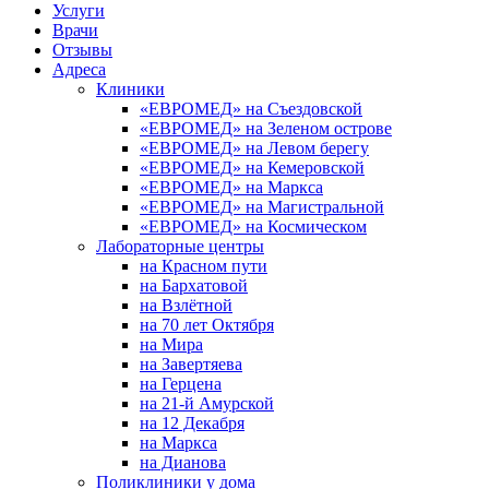
Услуги
Врачи
Отзывы
Адреса
Клиники
«ЕВРОМЕД» на Съездовской
«ЕВРОМЕД» на Зеленом острове
«ЕВРОМЕД» на Левом берегу
«ЕВРОМЕД» на Кемеровской
«ЕВРОМЕД» на Маркса
«ЕВРОМЕД» на Магистральной
«ЕВРОМЕД» на Космическом
Лабораторные центры
на Красном пути
на Бархатовой
на Взлётной
на 70 лет Октября
на Мира
на Завертяева
на Герцена
на 21-й Амурской
на 12 Декабря
на Маркса
на Дианова
Поликлиники у дома