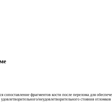
оме
тся сопоставление фрагментов кости после перелома для обеспеч
удовлетворительного/неудовлетворительного стояния отломков з