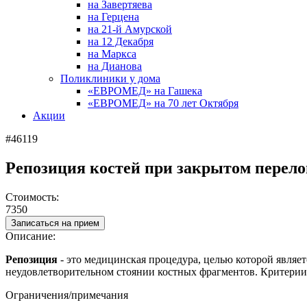
на Завертяева
на Герцена
на 21-й Амурской
на 12 Декабря
на Маркса
на Дианова
Поликлиники у дома
«ЕВРОМЕД» на Гашека
«ЕВРОМЕД» на 70 лет Октября
Акции
#46119
Репозиция костей при закрытом перел
Стоимость:
7350
Записаться на прием
Описание:
Репозиция
- это медицинская процедура, целью которой являе
неудовлетворительном стоянии костных фрагментов. Критерии 
Ограничения/примечания