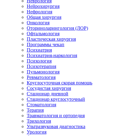
Неврология
Нейрохирургия
Нефрология
Общая хирургия
Онкология
Оториноларингология (ЛОР)
Офтальмология
Пластическая хирургия
Программы чекап
Психиатрия
Психиатрия-наркология
Психология
Психотерапия
Пульмонология
Ревматология
Круглосуточная скорая помощь
Сосудистая хирургия
Стационар дневной
Стационар круглосуточный
Стоматология
Терапия
Травматология и ортопедия
Трихология
Ультразвуковая диагностика
Урология