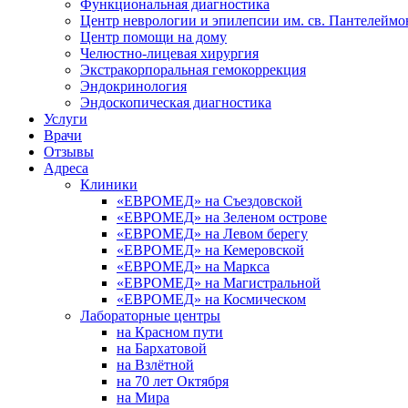
Функциональная диагностика
Центр неврологии и эпилепсии им. св. Пантелеймо
Центр помощи на дому
Челюстно-лицевая хирургия
Экстракорпоральная гемокоррекция
Эндокринология
Эндоскопическая диагностика
Услуги
Врачи
Отзывы
Адреса
Клиники
«ЕВРОМЕД» на Съездовской
«ЕВРОМЕД» на Зеленом острове
«ЕВРОМЕД» на Левом берегу
«ЕВРОМЕД» на Кемеровской
«ЕВРОМЕД» на Маркса
«ЕВРОМЕД» на Магистральной
«ЕВРОМЕД» на Космическом
Лабораторные центры
на Красном пути
на Бархатовой
на Взлётной
на 70 лет Октября
на Мира