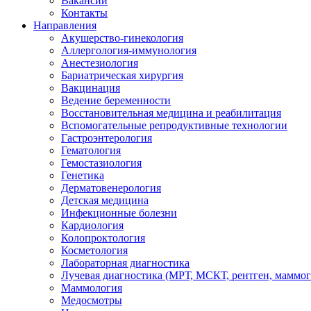
Вакансии
Контакты
Направления
Акушерство-гинекология
Аллергология-иммунология
Анестезиология
Бариатрическая хирургия
Вакцинация
Ведение беременности
Восстановительная медицина и реабилитация
Вспомогательные репродуктивные технологии
Гастроэнтерология
Гематология
Гемостазиология
Генетика
Дерматовенерология
Детская медицина
Инфекционные болезни
Кардиология
Колопроктология
Косметология
Лабораторная диагностика
Лучевая диагностика (МРТ, МСКТ, рентген, маммо
Маммология
Медосмотры