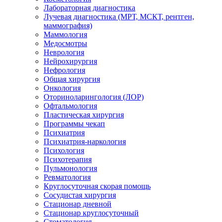
Лабораторная диагностика
Лучевая диагностика (МРТ, МСКТ, рентген,
маммография)
Маммология
Медосмотры
Неврология
Нейрохирургия
Нефрология
Общая хирургия
Онкология
Оториноларингология (ЛОР)
Офтальмология
Пластическая хирургия
Программы чекап
Психиатрия
Психиатрия-наркология
Психология
Психотерапия
Пульмонология
Ревматология
Круглосуточная скорая помощь
Сосудистая хирургия
Стационар дневной
Стационар круглосуточный
Стоматология