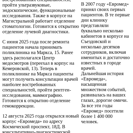
В 2007 году «Евромед»
пройти ультразвуковые,
принял своих первых
эндоскопические, функциональные
пациентов. В те первые
исследования. Также в корпусе на
дни клинику
Магистральной работает отделение
представляли
стоматологии. Готовится к открытию
буквально несколько
отделение лучевой диагностики.
кабинетов в корпусе на
Съездовской и
С июня 2025 года после ремонта
несколько десятков
пациентов начала принимать
сотрудников, включая
поликлиника на Маркса, 15. Ранее
именитых и достаточно
здесь располагался Центр
известных в городе
медосмотров (переехал в корпус на
врачей.
Кемеровской, 13). Теперь в
Дальнейшая история
поликлинике на Маркса пациенты
«Евромеда»,
могут получить консультации врачей
насыщенная
наиболее востребованных
множеством событий,
специальностей, пройти рентген-
развивалась на ваших
исследования, маммографию.
глазах, дорогие омичи.
Готовится к открытию отделение
За все эти годы
гемокоррекции.
«Евромед» посетили
12 августа 2025 года открылся новый
более 1 400 000
корпус «Евромеда» по адресу
человек.
Космический проспект, 18Д. В
консультативно-диагностической