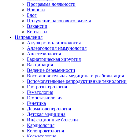
Программа лояльности
Новости
Блог
Получение налогового вычета
Вакансии
Контакты
Направления
Акушерство-гинекология
Аллергология-иммунология
Анестезиология
Бариатрическая хирургия
Вакцинация
Ведение беременности
Восстановительная медицина и реабилитация
Вспомогательные репродуктивные технологии
Гастроэнтерология
Гематология
Гемостазиология
Генетика
Дерматовенерология
Детская медицина
Инфекционные болезни
Кардиология
Колопроктология
Косметология