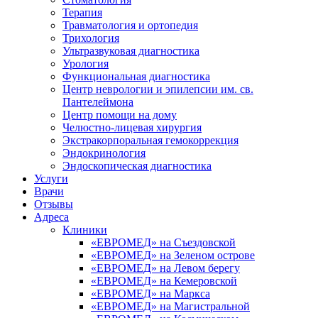
Терапия
Травматология и ортопедия
Трихология
Ультразвуковая диагностика
Урология
Функциональная диагностика
Центр неврологии и эпилепсии им. св.
Пантелеймона
Центр помощи на дому
Челюстно-лицевая хирургия
Экстракорпоральная гемокоррекция
Эндокринология
Эндоскопическая диагностика
Услуги
Врачи
Отзывы
Адреса
Клиники
«ЕВРОМЕД» на Съездовской
«ЕВРОМЕД» на Зеленом острове
«ЕВРОМЕД» на Левом берегу
«ЕВРОМЕД» на Кемеровской
«ЕВРОМЕД» на Маркса
«ЕВРОМЕД» на Магистральной