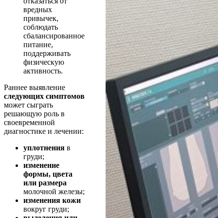
отказаться от
вредных
привычек,
соблюдать
сбалансированное
питание,
поддерживать
физическую
активность.
Раннее выявление
следующих симптомов
может сыграть
решающую роль в
своевременной
диагностике и лечении:
уплотнения
в
груди;
изменение
формы, цвета
или размера
молочной железы;
изменения кожи
вокруг груди;
выделения или