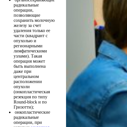
радикальные
операции,
позволяющие
сохранить молочную
железу за счет
удаления только ее
части (квадрант с
опухолью и
регионарными
лимфатическими
узлами). Такая
операция может
быть выполнена
даже при
центральном
расположении
опухоли
(онкопластическая
резекция по типу
Round-block и по
Гризотти);
онкопластические
радикальные
операции, при