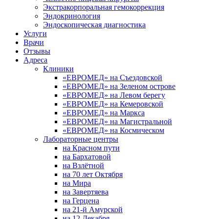
Экстракорпоральная гемокоррекция
Эндокринология
Эндоскопическая диагностика
Услуги
Врачи
Отзывы
Адреса
Клиники
«ЕВРОМЕД» на Съездовской
«ЕВРОМЕД» на Зеленом острове
«ЕВРОМЕД» на Левом берегу
«ЕВРОМЕД» на Кемеровской
«ЕВРОМЕД» на Маркса
«ЕВРОМЕД» на Магистральной
«ЕВРОМЕД» на Космическом
Лабораторные центры
на Красном пути
на Бархатовой
на Взлётной
на 70 лет Октября
на Мира
на Завертяева
на Герцена
на 21-й Амурской
на 12 Декабря