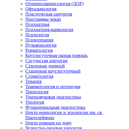
Оториноларингология (ЛОР)
Офтальмология
Пластическая хирургия
Программы чекап
Психиатрия
Психиатрия-наркология
Психология
Психотерапия
Пульмонология
Ревматология
Круглосуточная скорая помощь
Сосудистая хирургия
Стационар дневной
Стационар круглосуточный
Стоматология
Терапия
Травматология и ортопедия
Трихология
Ультразвуковая диагностика
Урология
Функциональная диагностика
Центр неврологии и эпилепсии им. св.
Пантелеймона
Центр помощи на дому
Челюстно-лицевая хирургия