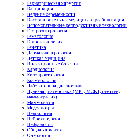
Бариатрическая хирургия
Вакцинация
Ведение беременности
Восстановительная медицина и реабилитация
Вспомогательные репродуктивные технологии
Гастроэнтерология
Гематология
Гемостазиология
Генетика
Дерматовенерология
Детская медицина
Инфекционные болезни
Кардиология
Колопроктология
Косметология
Лабораторная диагностика
Лучевая диагностика (МРТ, МСКТ, рентген,
маммография)
Маммология
Медосмотры
Неврология
Нейрохирургия
Нефрология
Общая хирургия
Онкология