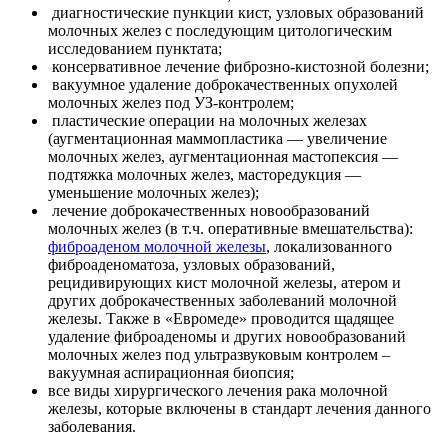
диагностические пункции кист, узловых образований
молочных желез с последующим цитологическим
исследованием пунктата;
консервативное лечение фиброзно-кистозной болезни;
вакуумное удаление доброкачественных опухолей
молочных желез под УЗ-контролем;
пластические операции на молочных железах
(аугментационная маммопластика — увеличение
молочных желез, аугментационная мастопексия —
подтяжка молочных желез, масторедукция —
уменьшение молочных желез);
лечение доброкачественных новообразований
молочных желез (в т.ч. оперативные вмешательства):
фиброаденом молочной железы
, локализованного
фиброаденоматоза, узловых образований,
рецидивирующих кист молочной железы, атером и
других доброкачественных заболеваний молочной
железы. Также в «Евромеде» проводится щадящее
удаление фиброаденомы и других новообразований
молочных желез под ультразвуковым контролем –
вакуумная аспирационная биопсия;
все виды хирургического лечения рака молочной
железы, которые включены в стандарт лечения данного
заболевания.