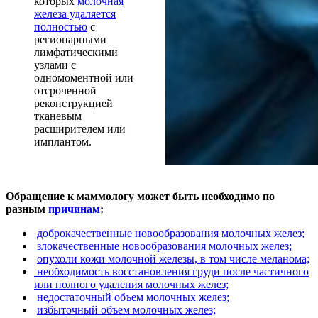
которых
молочная
железа удаляется
полностью
с
регионарными
лимфатическими
узлами с
одномоментной или
отсроченной
реконструкцией
тканевым
расширителем или
имплантом.
Обращение к маммологу может быть необходимо по
разным
причинам
:
доброкачественные новообразования молочных желез;
злокачественные новообразования молочных желез;
опухоли кожи молочной железы, в том числе меланома;
необходимость восстановления груди после частичного
или полного удаления молочных желез;
недостаточный объем молочных желез;
избыточный объем молочных желез;