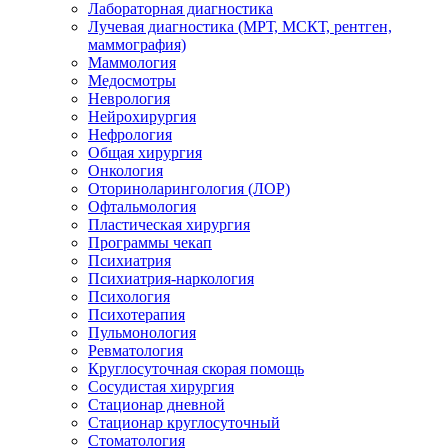
Лабораторная диагностика
Лучевая диагностика (МРТ, МСКТ, рентген,
маммография)
Маммология
Медосмотры
Неврология
Нейрохирургия
Нефрология
Общая хирургия
Онкология
Оториноларингология (ЛОР)
Офтальмология
Пластическая хирургия
Программы чекап
Психиатрия
Психиатрия-наркология
Психология
Психотерапия
Пульмонология
Ревматология
Круглосуточная скорая помощь
Сосудистая хирургия
Стационар дневной
Стационар круглосуточный
Стоматология