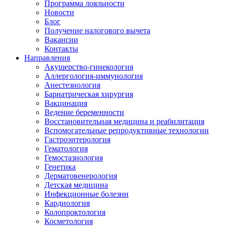
Программа лояльности
Новости
Блог
Получение налогового вычета
Вакансии
Контакты
Направления
Акушерство-гинекология
Аллергология-иммунология
Анестезиология
Бариатрическая хирургия
Вакцинация
Ведение беременности
Восстановительная медицина и реабилитация
Вспомогательные репродуктивные технологии
Гастроэнтерология
Гематология
Гемостазиология
Генетика
Дерматовенерология
Детская медицина
Инфекционные болезни
Кардиология
Колопроктология
Косметология