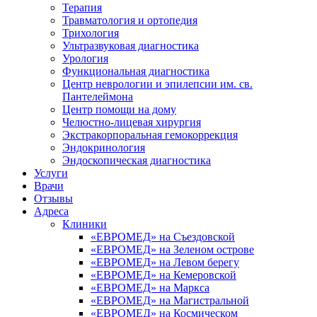
Терапия
Травматология и ортопедия
Трихология
Ультразвуковая диагностика
Урология
Функциональная диагностика
Центр неврологии и эпилепсии им. св.
Пантелеймона
Центр помощи на дому
Челюстно-лицевая хирургия
Экстракорпоральная гемокоррекция
Эндокринология
Эндоскопическая диагностика
Услуги
Врачи
Отзывы
Адреса
Клиники
«ЕВРОМЕД» на Съездовской
«ЕВРОМЕД» на Зеленом острове
«ЕВРОМЕД» на Левом берегу
«ЕВРОМЕД» на Кемеровской
«ЕВРОМЕД» на Маркса
«ЕВРОМЕД» на Магистральной
«ЕВРОМЕД» на Космическом