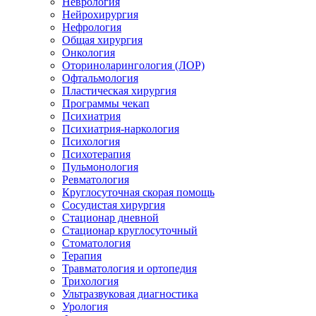
Неврология
Нейрохирургия
Нефрология
Общая хирургия
Онкология
Оториноларингология (ЛОР)
Офтальмология
Пластическая хирургия
Программы чекап
Психиатрия
Психиатрия-наркология
Психология
Психотерапия
Пульмонология
Ревматология
Круглосуточная скорая помощь
Сосудистая хирургия
Стационар дневной
Стационар круглосуточный
Стоматология
Терапия
Травматология и ортопедия
Трихология
Ультразвуковая диагностика
Урология