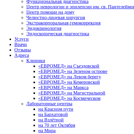
Функциональная диагностика
Центр неврологии и эпилепсии им. св. Пантелеймо
Центр помощи на дому
Челюстно-лицевая хирургия
Экстракорпоральная гемокоррекция
Эндокринология
Эндоскопическая диагностика
Услуги
Врачи
Отзывы
Адреса
Клиники
«ЕВРОМЕД» на Съездовской
«ЕВРОМЕД» на Зеленом острове
«ЕВРОМЕД» на Левом берегу
«ЕВРОМЕД» на Кемеровской
«ЕВРОМЕД» на Маркса
«ЕВРОМЕД» на Магистральной
«ЕВРОМЕД» на Космическом
Лабораторные центры
на Красном пути
на Бархатовой
на Взлётной
на 70 лет Октября
на Мира