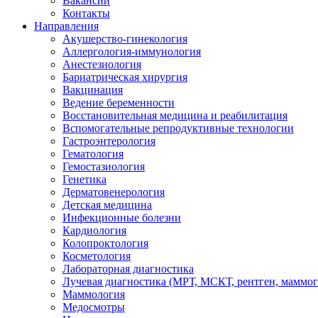
Вакансии
Контакты
Направления
Акушерство-гинекология
Аллергология-иммунология
Анестезиология
Бариатрическая хирургия
Вакцинация
Ведение беременности
Восстановительная медицина и реабилитация
Вспомогательные репродуктивные технологии
Гастроэнтерология
Гематология
Гемостазиология
Генетика
Дерматовенерология
Детская медицина
Инфекционные болезни
Кардиология
Колопроктология
Косметология
Лабораторная диагностика
Лучевая диагностика (МРТ, МСКТ, рентген, маммо
Маммология
Медосмотры