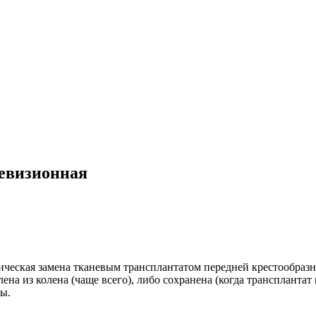
ревизионная
ическая замена тканевым трансплантатом передней крестообразно
лена из колена (чаще всего), либо сохранена (когда транспланта
ы.