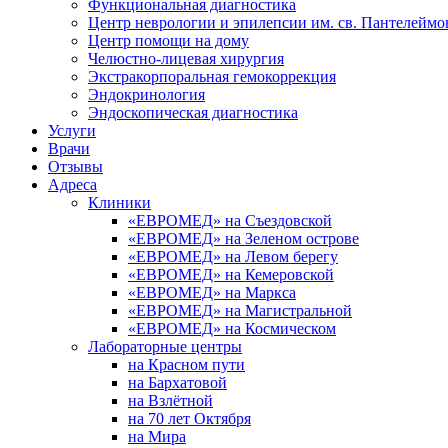
Функциональная диагностика
Центр неврологии и эпилепсии им. св. Пантелеймо
Центр помощи на дому
Челюстно-лицевая хирургия
Экстракорпоральная гемокоррекция
Эндокринология
Эндоскопическая диагностика
Услуги
Врачи
Отзывы
Адреса
Клиники
«ЕВРОМЕД» на Съездовской
«ЕВРОМЕД» на Зеленом острове
«ЕВРОМЕД» на Левом берегу
«ЕВРОМЕД» на Кемеровской
«ЕВРОМЕД» на Маркса
«ЕВРОМЕД» на Магистральной
«ЕВРОМЕД» на Космическом
Лабораторные центры
на Красном пути
на Бархатовой
на Взлётной
на 70 лет Октября
на Мира