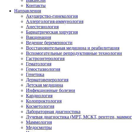
Вакансии
Контакты
Направления
Акушерство-гинекология
Аллергология-иммунология
Анестезиология
Бариатрическая хирургия
Вакцинация
Ведение беременности
Восстановительная медицина и реабилитация
Вспомогательные репродуктивные технологии
Гастроэнтерология
Гематология
Гемостазиология
Генетика
Дерматовенерология
Детская медицина
Инфекционные болезни
Кардиология
Колопроктология
Косметология
Лабораторная диагностика
Лучевая диагностика (МРТ, МСКТ, рентген, маммо
Маммология
Медосмотры