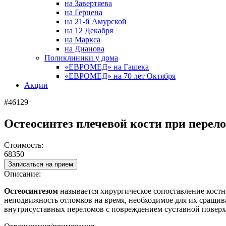
на Завертяева
на Герцена
на 21-й Амурской
на 12 Декабря
на Маркса
на Дианова
Поликлиники у дома
«ЕВРОМЕД» на Гашека
«ЕВРОМЕД» на 70 лет Октября
Акции
#46129
Остеосинтез плечевой кости при пере
Стоимость:
68350
Записаться на прием
Описание:
Остеосинтезом
называется хирургическое сопоставление кост
неподвижность отломков на время, необходимое для их сращив
внутрисуставных переломов с повреждением суставной поверх