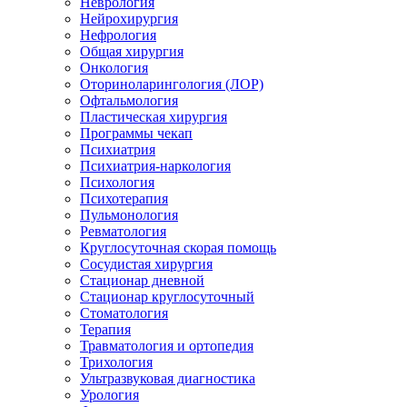
Неврология
Нейрохирургия
Нефрология
Общая хирургия
Онкология
Оториноларингология (ЛОР)
Офтальмология
Пластическая хирургия
Программы чекап
Психиатрия
Психиатрия-наркология
Психология
Психотерапия
Пульмонология
Ревматология
Круглосуточная скорая помощь
Сосудистая хирургия
Стационар дневной
Стационар круглосуточный
Стоматология
Терапия
Травматология и ортопедия
Трихология
Ультразвуковая диагностика
Урология