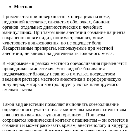
Местная
Применяется при поверхностных операциях на коже,
подкожной клетчатке, слизистых оболочках, биопсии
органов, отдельных диагностических и лечебных
манипуляциях. При таком виде анестезии сознание пациента
сохранено: он все видит, понимает, слышит, может
чувствовать прикосновения, но не ощущает боли.
Лекарственные препараты, используемые при местной
анестезии, не влияют на деятельность головного мозга.
В «Евромеде» в рамках местного обезболивания применяется
проводниковая анестезия. Этот вид обезболивания
подразумевает блокаду нервного импульса посредством
введения раствора местного анестетика в периферическую
зону нерва, который контролирует участок планируемого
вмешательства.
Такой вид анестезии позволяет выполнять обезболивание
определенного участка тела с минимальным вмешательством
в жизненно важные функции организма. При этом
сохраняется клинический контакт с пациентом – он остается в
сознании и может рассказать врачам, анестезиологу и хирургу,
о своих ощущениях. В итоге оперативное лечение становится