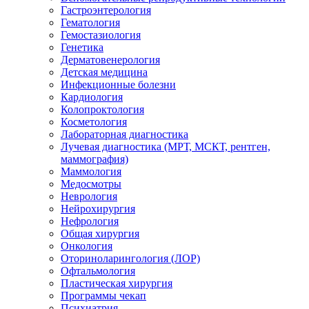
Гастроэнтерология
Гематология
Гемостазиология
Генетика
Дерматовенерология
Детская медицина
Инфекционные болезни
Кардиология
Колопроктология
Косметология
Лабораторная диагностика
Лучевая диагностика (МРТ, МСКТ, рентген,
маммография)
Маммология
Медосмотры
Неврология
Нейрохирургия
Нефрология
Общая хирургия
Онкология
Оториноларингология (ЛОР)
Офтальмология
Пластическая хирургия
Программы чекап
Психиатрия