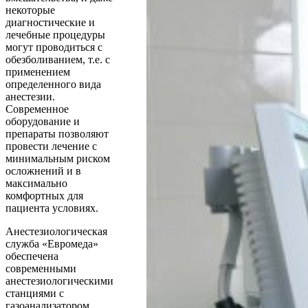
некоторые
диагностические и
лечебные процедуры
могут проводиться с
обезболиванием, т.е. с
применением
определенного вида
анестезии.
Современное
оборудование и
препараты позволяют
провести лечение с
минимальным риском
осложнений и в
максимально
комфортных для
пациента условиях.
Анестезиологическая
служба «Евромеда»
обеспечена
современными
анестезиологическими
станциями с
газоанализатором,