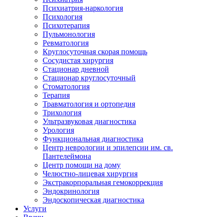
Психиатрия-наркология
Психология
Психотерапия
Пульмонология
Ревматология
Круглосуточная скорая помощь
Сосудистая хирургия
Стационар дневной
Стационар круглосуточный
Стоматология
Терапия
Травматология и ортопедия
Трихология
Ультразвуковая диагностика
Урология
Функциональная диагностика
Центр неврологии и эпилепсии им. св.
Пантелеймона
Центр помощи на дому
Челюстно-лицевая хирургия
Экстракорпоральная гемокоррекция
Эндокринология
Эндоскопическая диагностика
Услуги