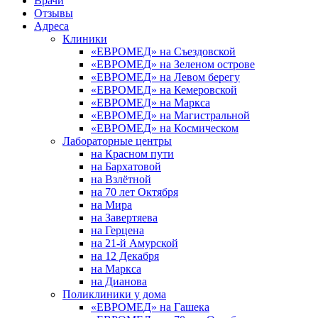
Врачи
Отзывы
Адреса
Клиники
«ЕВРОМЕД» на Съездовской
«ЕВРОМЕД» на Зеленом острове
«ЕВРОМЕД» на Левом берегу
«ЕВРОМЕД» на Кемеровской
«ЕВРОМЕД» на Маркса
«ЕВРОМЕД» на Магистральной
«ЕВРОМЕД» на Космическом
Лабораторные центры
на Красном пути
на Бархатовой
на Взлётной
на 70 лет Октября
на Мира
на Завертяева
на Герцена
на 21-й Амурской
на 12 Декабря
на Маркса
на Дианова
Поликлиники у дома
«ЕВРОМЕД» на Гашека