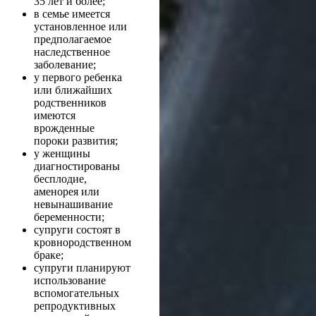
35 лет и более;
в семье имеется
установленное или
предполагаемое
наследственное
заболевание;
у первого ребенка
или ближайших
родственников
имеются
врожденные
пороки развития;
у женщины
диагностированы
бесплодие,
аменорея или
невынашивание
беременности;
супруги состоят в
кровнородственном
браке;
супруги планируют
использование
вспомогательных
репродуктивных