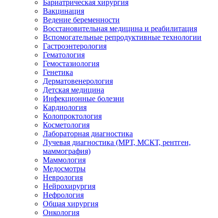
Бариатрическая хирургия
Вакцинация
Ведение беременности
Восстановительная медицина и реабилитация
Вспомогательные репродуктивные технологии
Гастроэнтерология
Гематология
Гемостазиология
Генетика
Дерматовенерология
Детская медицина
Инфекционные болезни
Кардиология
Колопроктология
Косметология
Лабораторная диагностика
Лучевая диагностика (МРТ, МСКТ, рентген,
маммография)
Маммология
Медосмотры
Неврология
Нейрохирургия
Нефрология
Общая хирургия
Онкология