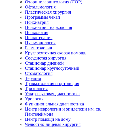
Оториноларингология (ЛОР)
Офтальмология
Пластическая хирургия
Программы чекап
Психиатрия
Психиатрия-наркология
Психология
Психотерапия
Пульмонология
Ревматология
Круглосуточная скорая помощь
Сосудистая хирургия
Стационар дневной
Стационар круглосуточный
Стоматология
Терапия
Травматология и ортопедия
Трихология
Ультразвуковая диагностика
Урология
Функциональная диагностика
Центр неврологии и эпилепсии им. св.
Пантелеймона
Центр помощи на дому
Челюстно-лицевая хирургия