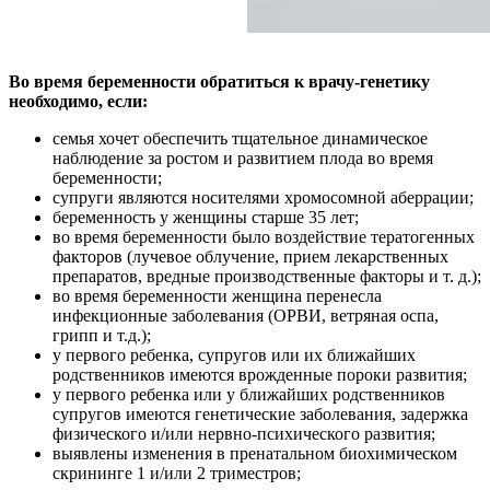
Во время беременности обратиться к врачу-генетику
необходимо, если:
семья хочет обеспечить тщательное динамическое
наблюдение за ростом и развитием плода во время
беременности;
супруги являются носителями хромосомной аберрации;
беременность у женщины старше 35 лет;
во время беременности было воздействие тератогенных
факторов (лучевое облучение, прием лекарственных
препаратов, вредные производственные факторы и т. д.);
во время беременности женщина перенесла
инфекционные заболевания (ОРВИ, ветряная оспа,
грипп и т.д.);
у первого ребенка, супругов или их ближайших
родственников имеются врожденные пороки развития;
у первого ребенка или у ближайших родственников
супругов имеются генетические заболевания, задержка
физического и/или нервно-психического развития;
выявлены изменения в пренатальном биохимическом
скрининге 1 и/или 2 триместров;