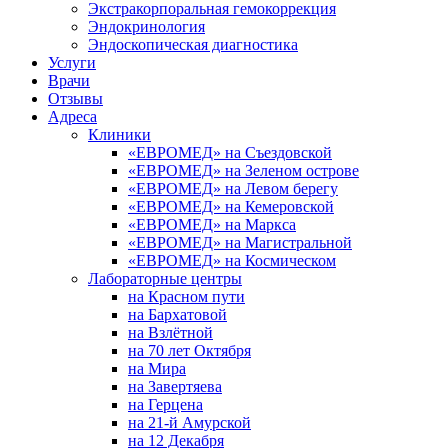
Экстракорпоральная гемокоррекция
Эндокринология
Эндоскопическая диагностика
Услуги
Врачи
Отзывы
Адреса
Клиники
«ЕВРОМЕД» на Съездовской
«ЕВРОМЕД» на Зеленом острове
«ЕВРОМЕД» на Левом берегу
«ЕВРОМЕД» на Кемеровской
«ЕВРОМЕД» на Маркса
«ЕВРОМЕД» на Магистральной
«ЕВРОМЕД» на Космическом
Лабораторные центры
на Красном пути
на Бархатовой
на Взлётной
на 70 лет Октября
на Мира
на Завертяева
на Герцена
на 21-й Амурской
на 12 Декабря