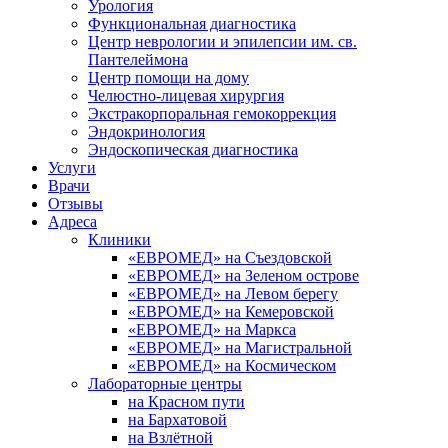
Урология
Функциональная диагностика
Центр неврологии и эпилепсии им. св.
Пантелеймона
Центр помощи на дому
Челюстно-лицевая хирургия
Экстракорпоральная гемокоррекция
Эндокринология
Эндоскопическая диагностика
Услуги
Врачи
Отзывы
Адреса
Клиники
«ЕВРОМЕД» на Съездовской
«ЕВРОМЕД» на Зеленом острове
«ЕВРОМЕД» на Левом берегу
«ЕВРОМЕД» на Кемеровской
«ЕВРОМЕД» на Маркса
«ЕВРОМЕД» на Магистральной
«ЕВРОМЕД» на Космическом
Лабораторные центры
на Красном пути
на Бархатовой
на Взлётной