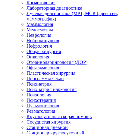
Косметология
Лабораторная диагностика
Лучевая диагностика (МРТ, МСКТ, рентген,
маммография)
Маммология
Медосмотры
Неврология
Нейрохирургия
Нефрология
Общая хирургия
Онкология
Оториноларингология (ЛОР)
Офтальмология
Пластическая хирургия
Программы чекап
Психиатрия
Психиатрия-наркология
Психология
Психотерапия
Пульмонология
Ревматология
Круглосуточная скорая помощь
Сосудистая хирургия
Стационар дневной
Стационар круглосуточный