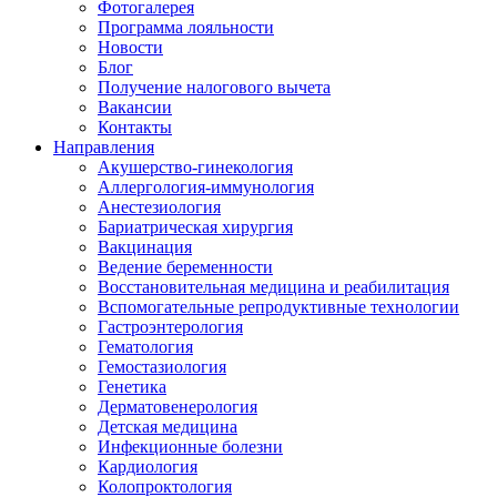
Фотогалерея
Программа лояльности
Новости
Блог
Получение налогового вычета
Вакансии
Контакты
Направления
Акушерство-гинекология
Аллергология-иммунология
Анестезиология
Бариатрическая хирургия
Вакцинация
Ведение беременности
Восстановительная медицина и реабилитация
Вспомогательные репродуктивные технологии
Гастроэнтерология
Гематология
Гемостазиология
Генетика
Дерматовенерология
Детская медицина
Инфекционные болезни
Кардиология
Колопроктология