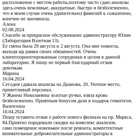
расположение с местом работы,поэтому часто сдаю анализы
здесь.очень вежливые, аккуратные. быстро и безболезненно,
что в моем случае очень удивительно) фамилий к сожалению,
конечно не запомнила.
Алена
02.08.2024
Спасибо за прекрасное обслуживание администратору Юлии
(Лаборатория Взлетная 13).
Ее смена была 29 августа и 2 августа. Она мне помогла,
выходя ща рамки своих обязанностей. Очень
клиентоориентированные сотрудники в целом в данной
лаборатории. Я пишу не первый благодарный отзыв
девочкам.
Марина
16.04.2024
Сегодня сдавала анализы на Дианова, 20. Уютное место,
приветливый персонал.
У Жанны Николаевны золотые ручки, взяла кровь
безболезненно. Приятным бонусом дали в подарок гематоген.
Валентина
10.04.2024
Пишу оставить отзыв о работе нового филиала на пр. Маркса,
84.Приятно порадовали скидки на комплекс анализов,
само помещение новенькое после ремонта, компетентные
внимательные доброжелательные администраторы в