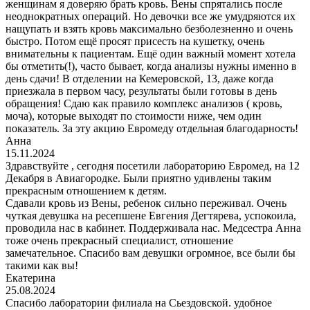
женщинам я доверяю брать кровь. Вены спрятались после
неоднократных операций. Но девочки все же умудряются их
нащупать и взять кровь максимально безболезненно и очень
быстро. Потом ещё просят присесть на кушетку, очень
внимательны к пациентам. Ещё один важный момент хотела
бы отметить(!), часто бывает, когда анализы нужны именно в
день сдачи! В отделении на Кемеровской, 13, даже когда
приезжала в первом часу, результаты были готовы в день
обращения! Сдаю как правило комплекс анализов ( кровь,
моча), которые выходят по стоимости ниже, чем один
показатель. За эту акцию Евромеду отдельная благодарность!
Анна
15.11.2024
Здравствуйте , сегодня посетили лабораторию Евромед, на 12
Декабря в Авиагородке. Были приятно удивлены таким
прекрасным отношением к детям.
Сдавали кровь из Вены, ребенок сильно переживал. Очень
чуткая девушка на ресепшене Евгения Дегтярева, успокоила,
проводила нас в кабинет. Поддерживала нас. Медсестра Анна
тоже очень прекрасный специалист, отношение
замечательное. Спасибо вам девушки огромное, все были бы
такими как вы!
Екатерина
25.08.2024
Спасибо лаборатории филиала на Сьездовской. удобное