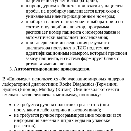
пациенте поступает в лабораторию;
в процедурном кабинете, при взятии у пациента
пробы, на пробирку наклеивается штрих-код с
уникальным идентификационным номером;
пробирка пациента поступает в лабораторию на
соответствующий анализатор, программа
распознает номер пациента с номером заказа и
автоматически выполняет исследования;
при завершении исследования результат с
анализатора поступает в ЛИС под тем же
идентификационным номером, который присвоен
заказу пациента, и система формирует бланк с
результатами анализов.
Автоматизированное производство.
В «Евромеде» используется оборудование мировых лидеров
лабораторной диагностики: Roche Diagnostics (Германия),
Sysmex (Япония), Mindray (Китай). Они позволяют свести
вмешательство человека к минимуму, поскольку:
не требуется ручная подготовка реагентов (они
поступают в лабораторию в готовом виде);
не требуется ручное программирование техники (вся
информация внесена в штрих-коды на упаковке
реагентов);
все манипуляции при выполнении исследований