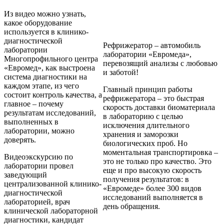
Из видео можно узнать,
какое оборудование
используется в клинико-
диагностической
Рефрижератор – автомобиль
лаборатории
лаборатории «Евромеда»,
Многопрофильного центра
перевозящий анализы с любовью
«Евромед», как выстроена
и заботой!
система диагностики на
каждом этапе, из чего
Главный принцип работы
состоит контроль качества, а
рефрижератора – это быстрая
главное – почему
скорость доставки биоматериала
результатам исследований,
в лабораторию с целью
выполненных в
исключения длительного
лаборатории, можно
хранения и заморозки
доверять.
биологических проб. Но
моментальная транспортировка –
Видеоэкскурсию по
это не только про качество. Это
лаборатории провел
еще и про высокую скорость
заведующий
получения результатов: в
централизованной клинико-
«Евромеде» более 300 видов
диагностической
исследований выполняется в
лабораторией, врач
день обращения.
клинической лабораторной
диагностики, кандидат