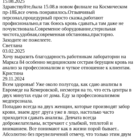
15.08.2025
Здравствуйте,была 15.08.в новом филиале на Космическом
пр-18Б,все очень понравилось.Отзывчивый
персонал,процедурный просто сказка,работают
профисионально,я так боюсь кровь сдавать,а там даже не
почувствовала.Современое оборудование,стерильная
чистота,удобная,современная обстановка,прасторно.
Заходите не пожелеете.
Светлана
03.02.2025
Хочу выразить благодарность работникам лаборатории на
Маркса 84 особенно медицинским сестрам берущим кровь на
анализ за профессионализм и чуткое отношение к клиентам.
Кристина
29.11.2024
Всем здоровья! Уже около полугода, как сдаю анализы в
Евромеде на Кемеровской, несмотря на то, что есть центры в
двух минутах езды от дома. Еду за профессионализмом
медперсонала.
Попадаю всегда на двух женщин, которые производят забор
крови, знаем друг друга уже в лицо, настолько часто
приходится сдавать анализы. Девчата всегда
доброжелательны, встречают с улыбкой, теплотой и
вниманием. Все понимают как в жизни порой бывает..
Абсолютно без преувеличений отмечу, что только этим двум