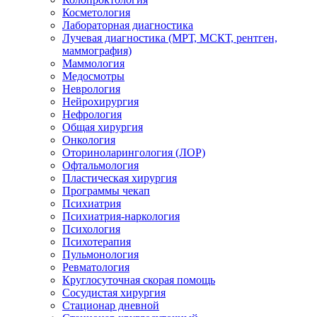
Косметология
Лабораторная диагностика
Лучевая диагностика (МРТ, МСКТ, рентген,
маммография)
Маммология
Медосмотры
Неврология
Нейрохирургия
Нефрология
Общая хирургия
Онкология
Оториноларингология (ЛОР)
Офтальмология
Пластическая хирургия
Программы чекап
Психиатрия
Психиатрия-наркология
Психология
Психотерапия
Пульмонология
Ревматология
Круглосуточная скорая помощь
Сосудистая хирургия
Стационар дневной