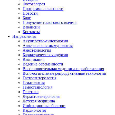
Фотогалерея
Программа лояльности
Новости
Блог
Получение налогового вычета
Вакансии
Контакты
Направления
Акушерство-гинекология
Аллергология-иммунология
Анестезиология
Бариатрическая хирургия
Вакцинация
Ведение беременности
Восстановительная медицина и реабилитация
Вспомогательные репродуктивные технологии
Гастроэнтерология
Гематология
Гемостазиология
Генетика
Дерматовенерология
Детская медицина
Инфекционные болезни
Кардиология
Колопроктология