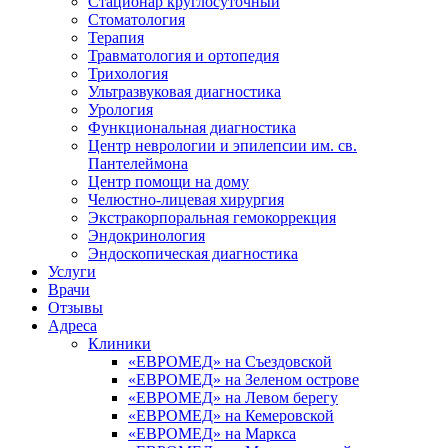
Стационар круглосуточный
Стоматология
Терапия
Травматология и ортопедия
Трихология
Ультразвуковая диагностика
Урология
Функциональная диагностика
Центр неврологии и эпилепсии им. св.
Пантелеймона
Центр помощи на дому
Челюстно-лицевая хирургия
Экстракорпоральная гемокоррекция
Эндокринология
Эндоскопическая диагностика
Услуги
Врачи
Отзывы
Адреса
Клиники
«ЕВРОМЕД» на Съездовской
«ЕВРОМЕД» на Зеленом острове
«ЕВРОМЕД» на Левом берегу
«ЕВРОМЕД» на Кемеровской
«ЕВРОМЕД» на Маркса