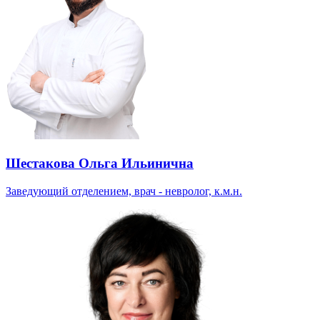
Шестакова Ольга Ильинична
Заведующий отделением, врач - невролог, к.м.н.