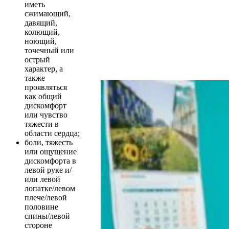
иметь
сжимающий,
давящий,
колющий,
ноющий,
точечный или
острый
характер, а
также
проявляться
как общий
дискомфорт
или чувство
тяжести в
области сердца;
боли, тяжесть
или ощущение
дискомфорта в
левой руке и/
или левой
лопатке/левом
плече/левой
половине
спины/левой
стороне