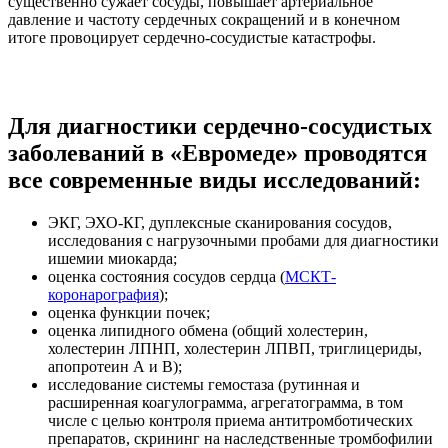
существенно сужает сосуды, повышает артериальное
давление и частоту сердечных сокращений и в конечном
итоге провоцирует сердечно-сосудистые катастрофы.
Для диагностики сердечно-сосудистых
заболеваний в «Евромеде» проводятся
все современные виды исследований:
ЭКГ, ЭХО-КГ, дуплексные сканирования сосудов,
исследования с нагрузочными пробами для диагностики
ишемии миокарда;
оценка состояния сосудов сердца (
МСКТ-
коронарография
);
оценка функции почек;
оценка липидного обмена (общий холестерин,
холестерин ЛПНП, холестерин ЛПВП, триглицериды,
апопротеин А и B);
исследование системы гемостаза (рутинная и
расширенная коагулограмма, агрегатограмма, в том
числе с целью контроля приема антитромботических
препаратов, скрининг на наследственные тромбофилии