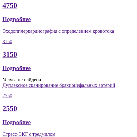
4750
Подробнее
Эходопплеркардиография с определением кровотока
3150
3150
Подробнее
Услуга не найдена.
Дуплексное сканирование брахиоцефальных артерий
2550
2550
Подробнее
Стресс-ЭКГ с тредмилом