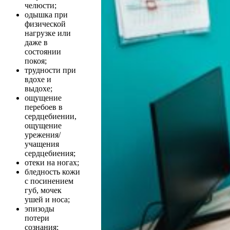
челюсти;
одышка при
физической
нагрузке или
даже в
состоянии
покоя;
трудности при
вдохе и
выдохе;
ощущение
перебоев в
сердцебиении,
ощущение
урежения/
учащения
сердцебиения;
отеки на ногах;
бледность кожи
с посинением
губ, мочек
ушей и носа;
эпизоды
потери
сознания;