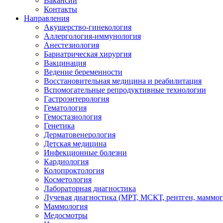
Вакансии
Контакты
Направления
Акушерство-гинекология
Аллергология-иммунология
Анестезиология
Бариатрическая хирургия
Вакцинация
Ведение беременности
Восстановительная медицина и реабилитация
Вспомогательные репродуктивные технологии
Гастроэнтерология
Гематология
Гемостазиология
Генетика
Дерматовенерология
Детская медицина
Инфекционные болезни
Кардиология
Колопроктология
Косметология
Лабораторная диагностика
Лучевая диагностика (МРТ, МСКТ, рентген, маммо
Маммология
Медосмотры