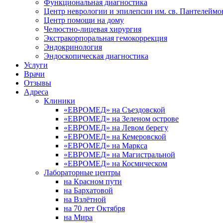
Функциональная диагностика
Центр неврологии и эпилепсии им. св. Пантелеймо
Центр помощи на дому
Челюстно-лицевая хирургия
Экстракорпоральная гемокоррекция
Эндокринология
Эндоскопическая диагностика
Услуги
Врачи
Отзывы
Адреса
Клиники
«ЕВРОМЕД» на Съездовской
«ЕВРОМЕД» на Зеленом острове
«ЕВРОМЕД» на Левом берегу
«ЕВРОМЕД» на Кемеровской
«ЕВРОМЕД» на Маркса
«ЕВРОМЕД» на Магистральной
«ЕВРОМЕД» на Космическом
Лабораторные центры
на Красном пути
на Бархатовой
на Взлётной
на 70 лет Октября
на Мира