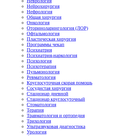
Неврология
Нейрохирургия
Нефрология
Общая хирургия
Онкология
Оториноларингология (ЛОР)
Офтальмология
Пластическая хирургия
Программы чекап
Психиатрия
Психиатрия-наркология
Психология
Психотерапия
Пульмонология
Ревматология
Круглосуточная скорая помощь
Сосудистая хирургия
Стационар дневной
Стационар круглосуточный
Стоматология
Терапия
Травматология и ортопедия
Трихология
Ультразвуковая диагностика
Урология