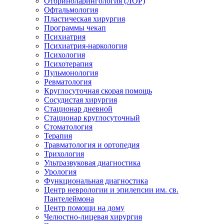
Оториноларингология (ЛОР)
Офтальмология
Пластическая хирургия
Программы чекап
Психиатрия
Психиатрия-наркология
Психология
Психотерапия
Пульмонология
Ревматология
Круглосуточная скорая помощь
Сосудистая хирургия
Стационар дневной
Стационар круглосуточный
Стоматология
Терапия
Травматология и ортопедия
Трихология
Ультразвуковая диагностика
Урология
Функциональная диагностика
Центр неврологии и эпилепсии им. св.
Пантелеймона
Центр помощи на дому
Челюстно-лицевая хирургия