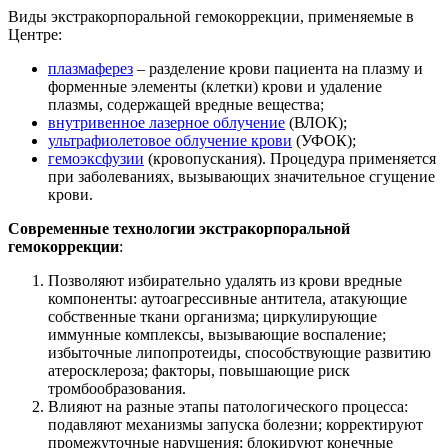
Виды экстракорпоральной гемокоррекции, применяемые в
Центре:
плазмаферез
– разделение крови пациента на плазму и
форменные элементы (клетки) крови и удаление
плазмы, содержащей вредные вещества;
внутривенное лазерное облучение
(ВЛОК);
ультрафиолетовое облучение крови
(УФОК);
гемоэксфузии
(кровопускания). Процедура применяется
при заболеваниях, вызывающих значительное сгущение
крови.
Современные технологии экстракорпоральной
гемокоррекции
:
Позволяют избирательно удалять из крови вредные
компоненты: аутоагрессивные антитела, атакующие
собственные ткани организма; циркулирующие
иммунные комплексы, вызывающие воспаление;
избыточные липопротеиды, способствующие развитию
атеросклероза; факторы, повышающие риск
тромбообразования.
Влияют на разные этапы патологического процесса:
подавляют механизмы запуска болезни; корректируют
промежуточные нарушения; блокируют конечные