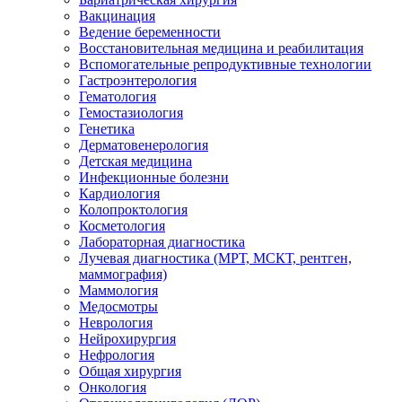
Вакцинация
Ведение беременности
Восстановительная медицина и реабилитация
Вспомогательные репродуктивные технологии
Гастроэнтерология
Гематология
Гемостазиология
Генетика
Дерматовенерология
Детская медицина
Инфекционные болезни
Кардиология
Колопроктология
Косметология
Лабораторная диагностика
Лучевая диагностика (МРТ, МСКТ, рентген,
маммография)
Маммология
Медосмотры
Неврология
Нейрохирургия
Нефрология
Общая хирургия
Онкология