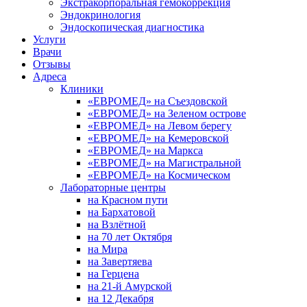
Экстракорпоральная гемокоррекция
Эндокринология
Эндоскопическая диагностика
Услуги
Врачи
Отзывы
Адреса
Клиники
«ЕВРОМЕД» на Съездовской
«ЕВРОМЕД» на Зеленом острове
«ЕВРОМЕД» на Левом берегу
«ЕВРОМЕД» на Кемеровской
«ЕВРОМЕД» на Маркса
«ЕВРОМЕД» на Магистральной
«ЕВРОМЕД» на Космическом
Лабораторные центры
на Красном пути
на Бархатовой
на Взлётной
на 70 лет Октября
на Мира
на Завертяева
на Герцена
на 21-й Амурской
на 12 Декабря