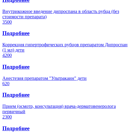
Внутрикожное введение дипроспана в область рубца (без
стоимости препарата)
3500
Подробнее
Коррекция гипертрофических рубцов препаратом Дипроспан
(1 мл) дети
4200
Подробнее
Анестезия препаратом "Ультракаин" дети
620
Подробнее
Прием (осмотр, консультация) врача-дерматовенеролога
первичный
2300
Подробнее