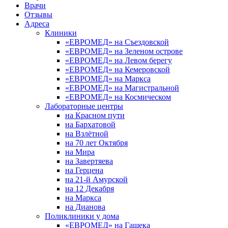
Врачи
Отзывы
Адреса
Клиники
«ЕВРОМЕД» на Съездовской
«ЕВРОМЕД» на Зеленом острове
«ЕВРОМЕД» на Левом берегу
«ЕВРОМЕД» на Кемеровской
«ЕВРОМЕД» на Маркса
«ЕВРОМЕД» на Магистральной
«ЕВРОМЕД» на Космическом
Лабораторные центры
на Красном пути
на Бархатовой
на Взлётной
на 70 лет Октября
на Мира
на Завертяева
на Герцена
на 21-й Амурской
на 12 Декабря
на Маркса
на Дианова
Поликлиники у дома
«ЕВРОМЕД» на Гашека