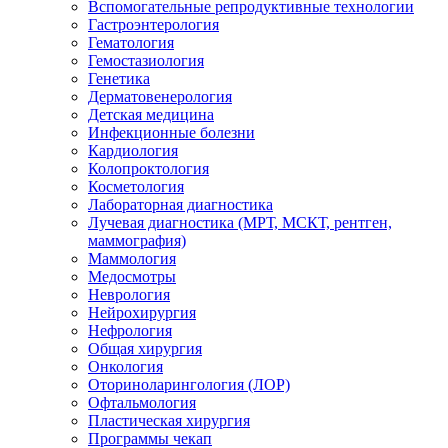
Вспомогательные репродуктивные технологии
Гастроэнтерология
Гематология
Гемостазиология
Генетика
Дерматовенерология
Детская медицина
Инфекционные болезни
Кардиология
Колопроктология
Косметология
Лабораторная диагностика
Лучевая диагностика (МРТ, МСКТ, рентген,
маммография)
Маммология
Медосмотры
Неврология
Нейрохирургия
Нефрология
Общая хирургия
Онкология
Оториноларингология (ЛОР)
Офтальмология
Пластическая хирургия
Программы чекап