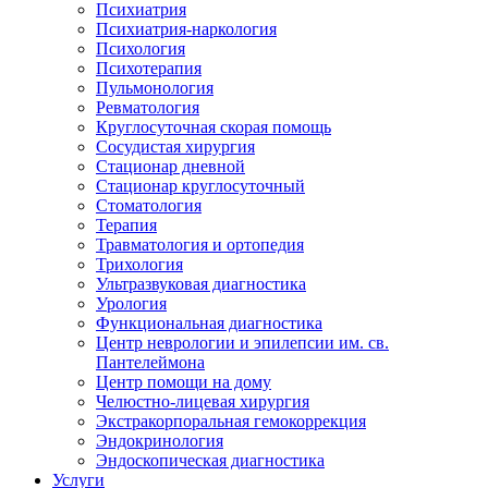
Психиатрия
Психиатрия-наркология
Психология
Психотерапия
Пульмонология
Ревматология
Круглосуточная скорая помощь
Сосудистая хирургия
Стационар дневной
Стационар круглосуточный
Стоматология
Терапия
Травматология и ортопедия
Трихология
Ультразвуковая диагностика
Урология
Функциональная диагностика
Центр неврологии и эпилепсии им. св.
Пантелеймона
Центр помощи на дому
Челюстно-лицевая хирургия
Экстракорпоральная гемокоррекция
Эндокринология
Эндоскопическая диагностика
Услуги