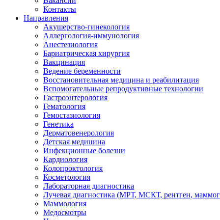
Вакансии
Контакты
Направления
Акушерство-гинекология
Аллергология-иммунология
Анестезиология
Бариатрическая хирургия
Вакцинация
Ведение беременности
Восстановительная медицина и реабилитация
Вспомогательные репродуктивные технологии
Гастроэнтерология
Гематология
Гемостазиология
Генетика
Дерматовенерология
Детская медицина
Инфекционные болезни
Кардиология
Колопроктология
Косметология
Лабораторная диагностика
Лучевая диагностика (МРТ, МСКТ, рентген, маммо
Маммология
Медосмотры