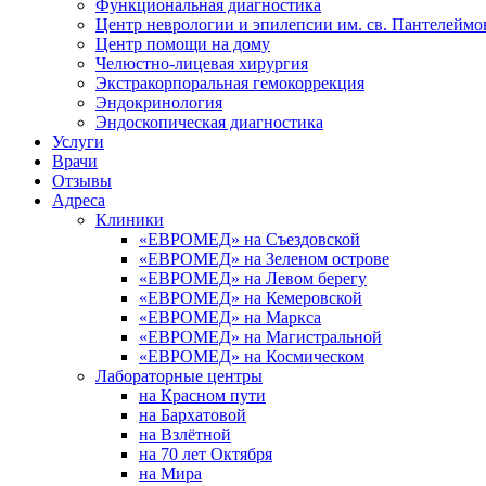
Функциональная диагностика
Центр неврологии и эпилепсии им. св. Пантелеймо
Центр помощи на дому
Челюстно-лицевая хирургия
Экстракорпоральная гемокоррекция
Эндокринология
Эндоскопическая диагностика
Услуги
Врачи
Отзывы
Адреса
Клиники
«ЕВРОМЕД» на Съездовской
«ЕВРОМЕД» на Зеленом острове
«ЕВРОМЕД» на Левом берегу
«ЕВРОМЕД» на Кемеровской
«ЕВРОМЕД» на Маркса
«ЕВРОМЕД» на Магистральной
«ЕВРОМЕД» на Космическом
Лабораторные центры
на Красном пути
на Бархатовой
на Взлётной
на 70 лет Октября
на Мира