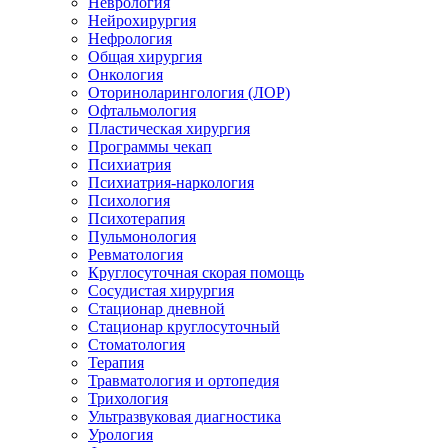
Неврология
Нейрохирургия
Нефрология
Общая хирургия
Онкология
Оториноларингология (ЛОР)
Офтальмология
Пластическая хирургия
Программы чекап
Психиатрия
Психиатрия-наркология
Психология
Психотерапия
Пульмонология
Ревматология
Круглосуточная скорая помощь
Сосудистая хирургия
Стационар дневной
Стационар круглосуточный
Стоматология
Терапия
Травматология и ортопедия
Трихология
Ультразвуковая диагностика
Урология