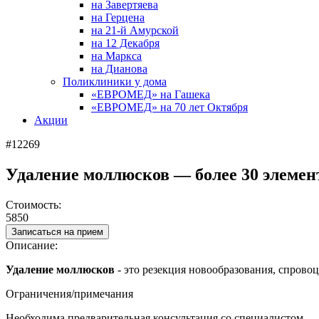
на Завертяева
на Герцена
на 21-й Амурской
на 12 Декабря
на Маркса
на Дианова
Поликлиники у дома
«ЕВРОМЕД» на Гашека
«ЕВРОМЕД» на 70 лет Октября
Акции
#12269
Удаление моллюсков — более 30 элемент
Стоимость:
5850
Записаться на прием
Описание:
Удаление моллюсков
- это резекция новообразования, спрово
Ограничения/примечания
Необходима предварительная консультация со специалистом.