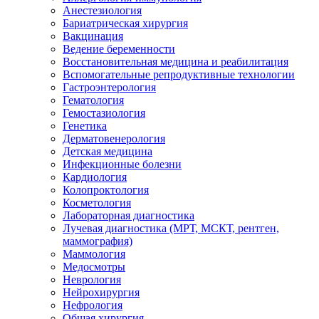
Анестезиология
Бариатрическая хирургия
Вакцинация
Ведение беременности
Восстановительная медицина и реабилитация
Вспомогательные репродуктивные технологии
Гастроэнтерология
Гематология
Гемостазиология
Генетика
Дерматовенерология
Детская медицина
Инфекционные болезни
Кардиология
Колопроктология
Косметология
Лабораторная диагностика
Лучевая диагностика (МРТ, МСКТ, рентген,
маммография)
Маммология
Медосмотры
Неврология
Нейрохирургия
Нефрология
Общая хирургия