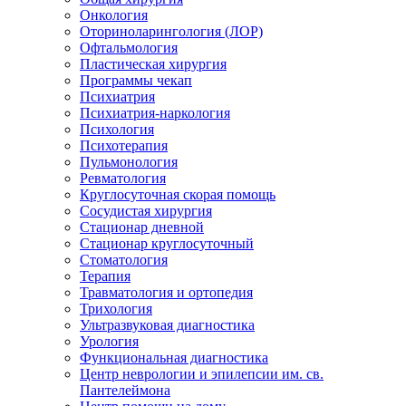
Онкология
Оториноларингология (ЛОР)
Офтальмология
Пластическая хирургия
Программы чекап
Психиатрия
Психиатрия-наркология
Психология
Психотерапия
Пульмонология
Ревматология
Круглосуточная скорая помощь
Сосудистая хирургия
Стационар дневной
Стационар круглосуточный
Стоматология
Терапия
Травматология и ортопедия
Трихология
Ультразвуковая диагностика
Урология
Функциональная диагностика
Центр неврологии и эпилепсии им. св.
Пантелеймона