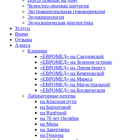
Центр помощи на дому
Челюстно-лицевая хирургия
Экстракорпоральная гемокоррекция
Эндокринология
Эндоскопическая диагностика
Услуги
Врачи
Отзывы
Адреса
Клиники
«ЕВРОМЕД» на Съездовской
«ЕВРОМЕД» на Зеленом острове
«ЕВРОМЕД» на Левом берегу
«ЕВРОМЕД» на Кемеровской
«ЕВРОМЕД» на Маркса
«ЕВРОМЕД» на Магистральной
«ЕВРОМЕД» на Космическом
Лабораторные центры
на Красном пути
на Бархатовой
на Взлётной
на 70 лет Октября
на Мира
на Завертяева
на Герцена