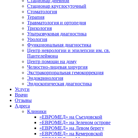
Стационар дневной
Стационар круглосуточный
Стоматология
Терапия
Травматология и ортопедия
Трихология
Ультразвуковая диагностика
Урология
Функциональная диагностика
Центр неврологии и эпилепсии им. св.
Пантелеймона
Центр помощи на дому
Челюстно-лицевая хирургия
Экстракорпоральная гемокоррекция
Эндокринология
Эндоскопическая диагностика
Услуги
Врачи
Отзывы
Адреса
Клиники
«ЕВРОМЕД» на Съездовской
«ЕВРОМЕД» на Зеленом острове
«ЕВРОМЕД» на Левом берегу
«ЕВРОМЕД» на Кемеровской