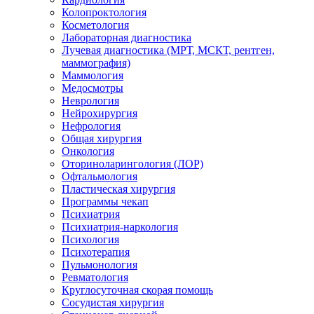
Колопроктология
Косметология
Лабораторная диагностика
Лучевая диагностика (МРТ, МСКТ, рентген,
маммография)
Маммология
Медосмотры
Неврология
Нейрохирургия
Нефрология
Общая хирургия
Онкология
Оториноларингология (ЛОР)
Офтальмология
Пластическая хирургия
Программы чекап
Психиатрия
Психиатрия-наркология
Психология
Психотерапия
Пульмонология
Ревматология
Круглосуточная скорая помощь
Сосудистая хирургия