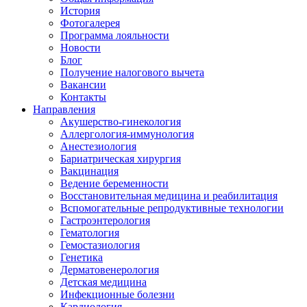
История
Фотогалерея
Программа лояльности
Новости
Блог
Получение налогового вычета
Вакансии
Контакты
Направления
Акушерство-гинекология
Аллергология-иммунология
Анестезиология
Бариатрическая хирургия
Вакцинация
Ведение беременности
Восстановительная медицина и реабилитация
Вспомогательные репродуктивные технологии
Гастроэнтерология
Гематология
Гемостазиология
Генетика
Дерматовенерология
Детская медицина
Инфекционные болезни
Кардиология