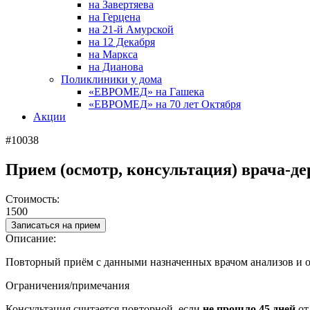
на Завертяева
на Герцена
на 21-й Амурской
на 12 Декабря
на Маркса
на Дианова
Поликлиники у дома
«ЕВРОМЕД» на Гашека
«ЕВРОМЕД» на 70 лет Октября
Акции
#10038
Прием (осмотр, консультация) врача-д
Стоимость:
1500
Записаться на прием
Описание:
Повторный приём с данными назначенных врачом анализов и о
Ограничения/примечания
Консультация считается повторной, если
не прошло 45 дней
от