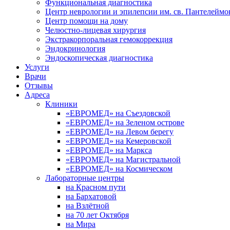
Функциональная диагностика
Центр неврологии и эпилепсии им. св. Пантелеймо
Центр помощи на дому
Челюстно-лицевая хирургия
Экстракорпоральная гемокоррекция
Эндокринология
Эндоскопическая диагностика
Услуги
Врачи
Отзывы
Адреса
Клиники
«ЕВРОМЕД» на Съездовской
«ЕВРОМЕД» на Зеленом острове
«ЕВРОМЕД» на Левом берегу
«ЕВРОМЕД» на Кемеровской
«ЕВРОМЕД» на Маркса
«ЕВРОМЕД» на Магистральной
«ЕВРОМЕД» на Космическом
Лабораторные центры
на Красном пути
на Бархатовой
на Взлётной
на 70 лет Октября
на Мира