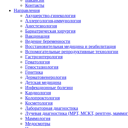
Вакансии
Контакты
Направления
Акушерство-гинекология
Аллергология-иммунология
Анестезиология
Бариатрическая хирургия
Вакцинация
Ведение беременности
Восстановительная медицина и реабилитация
Вспомогательные репродуктивные технологии
Гастроэнтерология
Гематология
Гемостазиология
Генетика
Дерматовенерология
Детская медицина
Инфекционные болезни
Кардиология
Колопроктология
Косметология
Лабораторная диагностика
Лучевая диагностика (МРТ, МСКТ, рентген, маммо
Маммология
Медосмотры