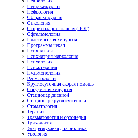
Неврология
Нейрохирургия
Нефрология
Общая хирургия
Онкология
Оториноларингология (ЛОР)
Офтальмология
Пластическая хирургия
Программы чекап
Психиатрия
Психиатрия-наркология
Психология
Психотерапия
Пульмонология
Ревматология
Круглосуточная скорая помощь
Сосудистая хирургия
Стационар дневной
Стационар круглосуточный
Стоматология
Терапия
Травматология и ортопедия
Трихология
Ультразвуковая диагностика
Урология