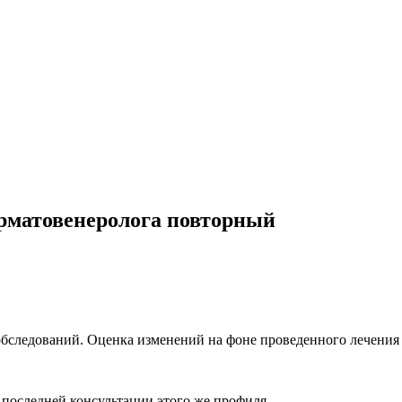
ерматовенеролога повторный
бследований. Оценка изменений на фоне проведенного лечения 
 последней консультации этого же профиля.