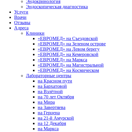
Эндокринология
Эндоскопическая диагностика
Услуги
Врачи
Отзывы
Адреса
Клиники
«ЕВРОМЕД» на Съездовской
«ЕВРОМЕД» на Зеленом острове
«ЕВРОМЕД» на Левом берегу
«ЕВРОМЕД» на Кемеровской
«ЕВРОМЕД» на Маркса
«ЕВРОМЕД» на Магистральной
«ЕВРОМЕД» на Космическом
Лабораторные центры
на Красном пути
на Бархатовой
на Взлётной
на 70 лет Октября
на Мира
на Завертяева
на Герцена
на 21-й Амурской
на 12 Декабря
на Маркса