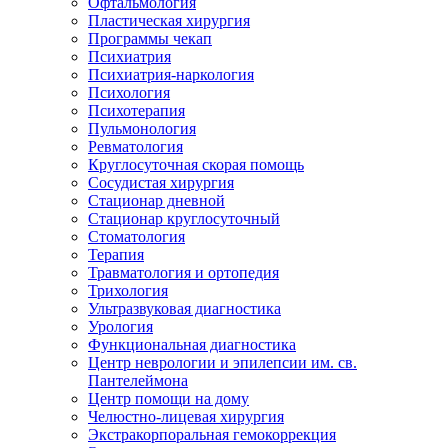
Офтальмология
Пластическая хирургия
Программы чекап
Психиатрия
Психиатрия-наркология
Психология
Психотерапия
Пульмонология
Ревматология
Круглосуточная скорая помощь
Сосудистая хирургия
Стационар дневной
Стационар круглосуточный
Стоматология
Терапия
Травматология и ортопедия
Трихология
Ультразвуковая диагностика
Урология
Функциональная диагностика
Центр неврологии и эпилепсии им. св.
Пантелеймона
Центр помощи на дому
Челюстно-лицевая хирургия
Экстракорпоральная гемокоррекция