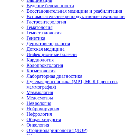
Вакцинация
Ведение беременности
Восстановительная медицина и реабилитация
Вспомогательные репродуктивные технологии
Гастроэнтерология
Гематология
Гемостазиология
Генетика
Дерматовенерология
Детская медицина
Инфекционные болезни
Кардиология
Колопроктология
Косметология
Лабораторная диагностика
Лучевая диагностика (МРТ, МСКТ, рентген,
маммография)
Маммология
Медосмотры
Неврология
Нейрохирургия
Нефрология
Общая хирургия
Онкология
Оториноларингология (ЛОР)