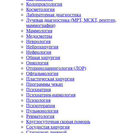
Колопроктология
Косметология
Лабораторная диагностика
Лучевая диагностика (МРТ, МСКТ, рентген,
маммография)
Маммология
Медосмотры
Неврология
Нейрохирургия
Нефрология
Общая хирургия
Онкология
Оториноларингология (ЛОР)
Офтальмология
Пластическая хирургия
Программы чекап
Психиатрия
Психиатрия-наркология
Психология
Психотерапия
Пульмонология
Ревматология
Круглосуточная скорая помощь
Сосудистая хирургия
Стационар дневной