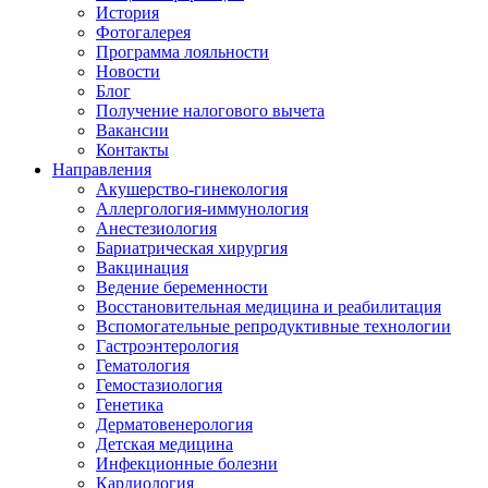
История
Фотогалерея
Программа лояльности
Новости
Блог
Получение налогового вычета
Вакансии
Контакты
Направления
Акушерство-гинекология
Аллергология-иммунология
Анестезиология
Бариатрическая хирургия
Вакцинация
Ведение беременности
Восстановительная медицина и реабилитация
Вспомогательные репродуктивные технологии
Гастроэнтерология
Гематология
Гемостазиология
Генетика
Дерматовенерология
Детская медицина
Инфекционные болезни
Кардиология