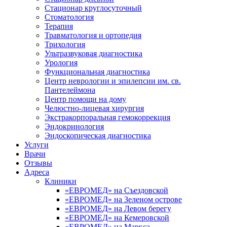
Стационар круглосуточный
Стоматология
Терапия
Травматология и ортопедия
Трихология
Ультразвуковая диагностика
Урология
Функциональная диагностика
Центр неврологии и эпилепсии им. св.
Пантелеймона
Центр помощи на дому
Челюстно-лицевая хирургия
Экстракорпоральная гемокоррекция
Эндокринология
Эндоскопическая диагностика
Услуги
Врачи
Отзывы
Адреса
Клиники
«ЕВРОМЕД» на Съездовской
«ЕВРОМЕД» на Зеленом острове
«ЕВРОМЕД» на Левом берегу
«ЕВРОМЕД» на Кемеровской
«ЕВРОМЕД» на Маркса