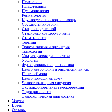
Психология
Психотерапия
Пульмонология
Ревматология
Круглосуточная скорая помощь
Сосудистая хирургия
Стационар дневной
Стационар круглосуточный
Стоматология
Терапия
Травматология и ортопедия
Трихология
Ультразвуковая диагностика
Урология
Функциональная диагностика
Центр неврологии и эпилепсии им. св.
Пантелеймона
Центр помощи на дому
Челюстно-лицевая хирургия
Экстракорпоральная гемокоррекция
Эндокринология
Эндоскопическая диагностика
Услуги
Врачи
Отзывы