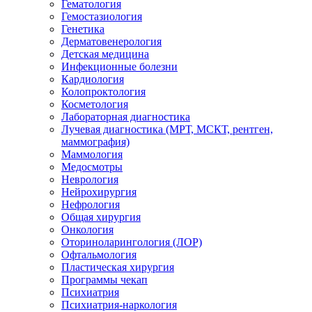
Гематология
Гемостазиология
Генетика
Дерматовенерология
Детская медицина
Инфекционные болезни
Кардиология
Колопроктология
Косметология
Лабораторная диагностика
Лучевая диагностика (МРТ, МСКТ, рентген,
маммография)
Маммология
Медосмотры
Неврология
Нейрохирургия
Нефрология
Общая хирургия
Онкология
Оториноларингология (ЛОР)
Офтальмология
Пластическая хирургия
Программы чекап
Психиатрия
Психиатрия-наркология