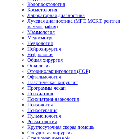
Колопроктология
Косметология
Лабораторная диагностика
Лучевая диагностика (МРТ, МСКТ, рентген,
маммография)
Маммология
Медосмотры
Неврология
Нейрохирургия
Нефрология
Общая хирургия
Онкология
Оториноларингология (ЛОР)
Офтальмология
Пластическая хирургия
Программы чекап
Психиатрия
Психиатрия-наркология
Психология
Психотерапия
Пульмонология
Ревматология
Круглосуточная скорая помощь
Сосудистая хирургия
Стационар дневной