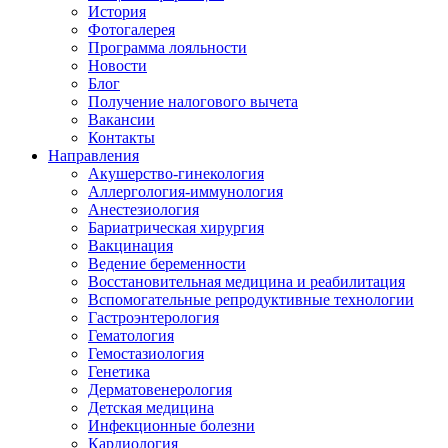
История
Фотогалерея
Программа лояльности
Новости
Блог
Получение налогового вычета
Вакансии
Контакты
Направления
Акушерство-гинекология
Аллергология-иммунология
Анестезиология
Бариатрическая хирургия
Вакцинация
Ведение беременности
Восстановительная медицина и реабилитация
Вспомогательные репродуктивные технологии
Гастроэнтерология
Гематология
Гемостазиология
Генетика
Дерматовенерология
Детская медицина
Инфекционные болезни
Кардиология