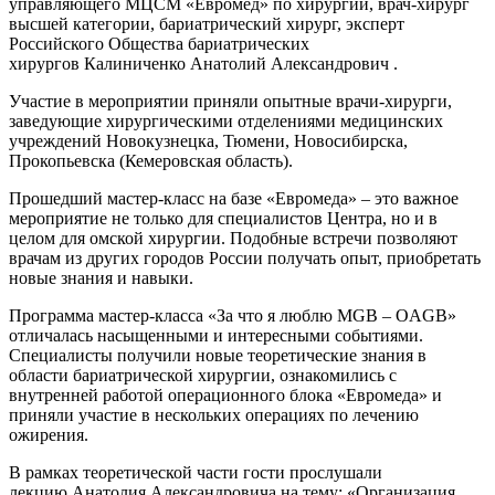
управляющего МЦСМ «Евромед» по хирургии, врач-хирург
высшей категории, бариатрический хирург, эксперт
Российского Общества бариатрических
хирургов Калиниченко Анатолий Александрович .
Участие в мероприятии приняли опытные врачи-хирурги,
заведующие хирургическими отделениями медицинских
учреждений Новокузнецка, Тюмени, Новосибирска,
Прокопьевска (Кемеровская область).
Прошедший мастер-класс на базе «Евромеда» – это важное
мероприятие не только для специалистов Центра, но и в
целом для омской хирургии. Подобные встречи позволяют
врачам из других городов России получать опыт, приобретать
новые знания и навыки.
Программа мастер-класса «За что я люблю MGB – OAGB»
отличалась насыщенными и интересными событиями.
Специалисты получили новые теоретические знания в
области бариатрической хирургии, ознакомились с
внутренней работой операционного блока «Евромеда» и
приняли участие в нескольких операциях по лечению
ожирения.
В рамках теоретической части гости прослушали
лекцию Анатолия Александровича на тему: «Организация