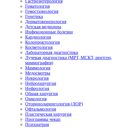
Гастроэнтерология
Гематология
Гемостазиология
Генетика
Дерматовенерология
Детская медицина
Инфекционные болезни
Кардиология
Колопроктология
Косметология
Лабораторная диагностика
Лучевая диагностика (МРТ, МСКТ, рентген,
маммография)
Маммология
Медосмотры
Неврология
Нейрохирургия
Нефрология
Общая хирургия
Онкология
Оториноларингология (ЛОР)
Офтальмология
Пластическая хирургия
Программы чекап
Психиатрия