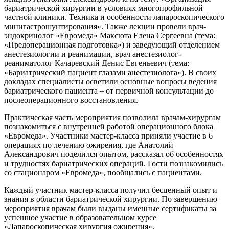
бариатрической хирургии в условиях многопрофильной
частной клиники. Техника и особенности лапароскопического
минигастрошунтирования». Также лекции провели врач-
эндокринолог «Евромеда» Максюта Елена Сергеевна (тема:
«Предоперационная подготовка») и заведующий отделением
анестезиологии и реанимации, врач анестезиолог-
реаниматолог Качаревский Денис Евгеньевич (тема:
«Бариатрический пациент глазами анестезиолога»). В своих
докладах специалисты осветили основные вопросы ведения
бариатрического пациента – от первичной консультации до
послеоперационного восстановления.
Практическая часть мероприятия позволила врачам-хирургам
познакомиться с внутренней работой операционного блока
«Евромеда». Участники мастер-класса приняли участие в 6
операциях по лечению ожирения, где Анатолий
Александрович поделился опытом, рассказал об особенностях
и трудностях бариатрических операций. Гости познакомились
со стационаром «Евромеда», пообщались с пациентами.
Каждый участник мастер-класса получил бесценный опыт и
знания в области бариатрической хирургии. По завершению
мероприятия врачам были выданы именные сертификаты за
успешное участие в образовательном курсе
«Лапароскопическая хирургия ожирения».