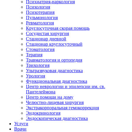
Психиатрия-наркология
Психология
Психотерапия
Пульмонология
Ревматология
Круглосуточная скорая помощь
Сосудистая хирургия
Стационар дневной
Стационар круглосуточный
Стоматология
Терапия
Травматология и ортопедия
Трихология
Ультразвуковая диагностика
Урология
Функциональная диагностика
Центр неврологии и эпилепсии им. св.
Пантелеймона
Центр помощи на дому
Челюстно-лицевая хирургия
Экстракорпоральная гемокоррекция
Эндокринология
Эндоскопическая диагностика
Услуги
Врачи