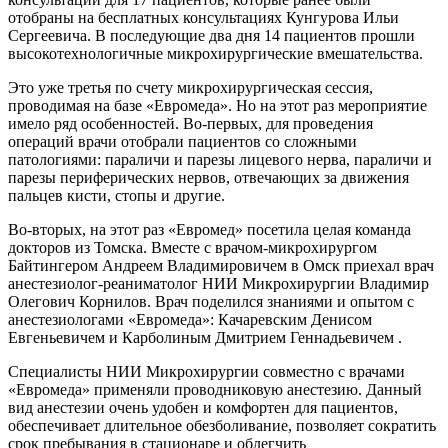
отобраны на бесплатных консультациях Кунгурова Ильи
Сергеевича. В последующие два дня 14 пациентов прошли
высокотехнологичные микрохирургические вмешательства.
Это уже третья по счету микрохирургическая сессия,
проводимая на базе «Евромеда». Но на этот раз мероприятие
имело ряд особенностей. Во-первых, для проведения
операций врачи отобрали пациентов со сложными
патологиями: параличи и парезы лицевого нерва, параличи и
парезы периферических нервов, отвечающих за движения
пальцев кисти, стопы и другие.
Во-вторых, на этот раз «Евромед» посетила целая команда
докторов из Томска. Вместе с врачом-микрохирургом
Байтингером Андреем Владимировичем в Омск приехал врач
анестезиолог-реаниматолог НИИ Микрохирургии Владимир
Олегович Корнилов. Врач поделился знаниями и опытом с
анестезиологами «Евромеда»: Качаревским Денисом
Евгеньевичем и Карболиным Дмитрием Геннадьевичем .
Специалисты НИИ Микрохирургии совместно с врачами
«Евромеда» применяли проводниковую анестезию. Данный
вид анестезии очень удобен и комфортен для пациентов,
обеспечивает длительное обезболивание, позволяет сократить
срок пребывания в стационаре и облегчить