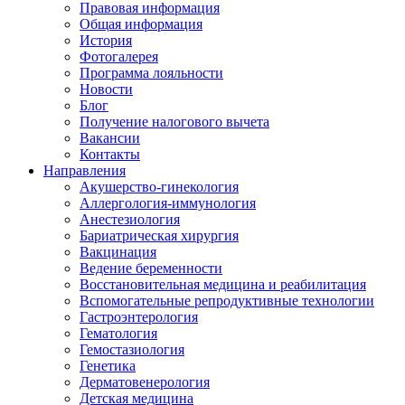
Правовая информация
Общая информация
История
Фотогалерея
Программа лояльности
Новости
Блог
Получение налогового вычета
Вакансии
Контакты
Направления
Акушерство-гинекология
Аллергология-иммунология
Анестезиология
Бариатрическая хирургия
Вакцинация
Ведение беременности
Восстановительная медицина и реабилитация
Вспомогательные репродуктивные технологии
Гастроэнтерология
Гематология
Гемостазиология
Генетика
Дерматовенерология
Детская медицина