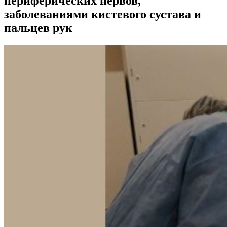
периферических нервов,
заболеваниями кистевого сустава и
пальцев рук