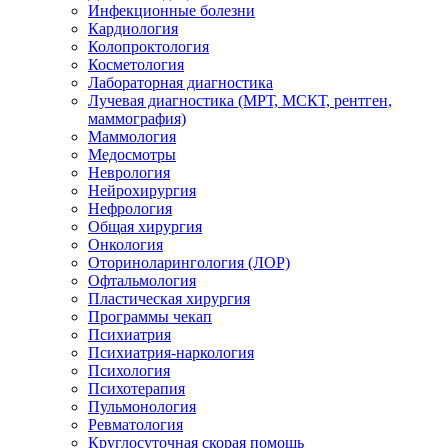
Инфекционные болезни
Кардиология
Колопроктология
Косметология
Лабораторная диагностика
Лучевая диагностика (МРТ, МСКТ, рентген,
маммография)
Маммология
Медосмотры
Неврология
Нейрохирургия
Нефрология
Общая хирургия
Онкология
Оториноларингология (ЛОР)
Офтальмология
Пластическая хирургия
Программы чекап
Психиатрия
Психиатрия-наркология
Психология
Психотерапия
Пульмонология
Ревматология
Круглосуточная скорая помощь