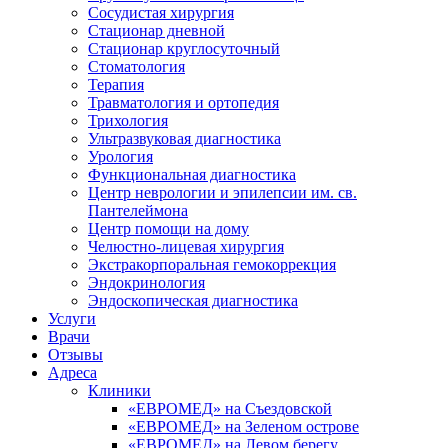
Сосудистая хирургия
Стационар дневной
Стационар круглосуточный
Стоматология
Терапия
Травматология и ортопедия
Трихология
Ультразвуковая диагностика
Урология
Функциональная диагностика
Центр неврологии и эпилепсии им. св.
Пантелеймона
Центр помощи на дому
Челюстно-лицевая хирургия
Экстракорпоральная гемокоррекция
Эндокринология
Эндоскопическая диагностика
Услуги
Врачи
Отзывы
Адреса
Клиники
«ЕВРОМЕД» на Съездовской
«ЕВРОМЕД» на Зеленом острове
«ЕВРОМЕД» на Левом берегу