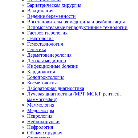
Бариатрическая хирургия
Вакцинация
Ведение беременности
Восстановительная медицина и реабилитация
Вспомогательные репродуктивные технологии
Гастроэнтерология
Гематология
Гемостазиология
Генетика
Дерматовенерология
Детская медицина
Инфекционные болезни
Кардиология
Колопроктология
Косметология
Лабораторная диагностика
Лучевая диагностика (МРТ, МСКТ, рентген,
маммография)
Маммология
Медосмотры
Неврология
Нейрохирургия
Нефрология
Общая хирургия