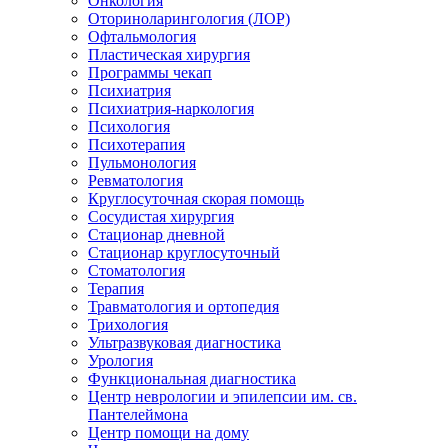
Онкология
Оториноларингология (ЛОР)
Офтальмология
Пластическая хирургия
Программы чекап
Психиатрия
Психиатрия-наркология
Психология
Психотерапия
Пульмонология
Ревматология
Круглосуточная скорая помощь
Сосудистая хирургия
Стационар дневной
Стационар круглосуточный
Стоматология
Терапия
Травматология и ортопедия
Трихология
Ультразвуковая диагностика
Урология
Функциональная диагностика
Центр неврологии и эпилепсии им. св.
Пантелеймона
Центр помощи на дому