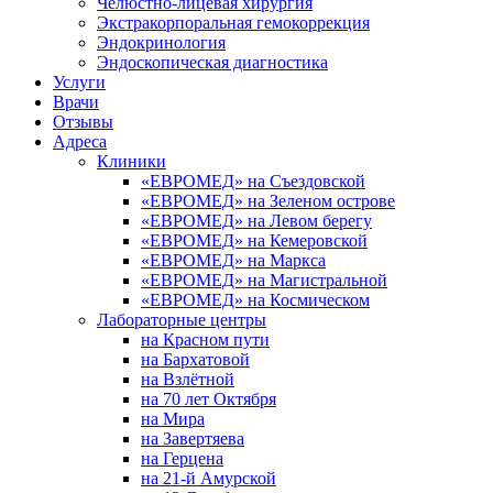
Челюстно-лицевая хирургия
Экстракорпоральная гемокоррекция
Эндокринология
Эндоскопическая диагностика
Услуги
Врачи
Отзывы
Адреса
Клиники
«ЕВРОМЕД» на Съездовской
«ЕВРОМЕД» на Зеленом острове
«ЕВРОМЕД» на Левом берегу
«ЕВРОМЕД» на Кемеровской
«ЕВРОМЕД» на Маркса
«ЕВРОМЕД» на Магистральной
«ЕВРОМЕД» на Космическом
Лабораторные центры
на Красном пути
на Бархатовой
на Взлётной
на 70 лет Октября
на Мира
на Завертяева
на Герцена
на 21-й Амурской