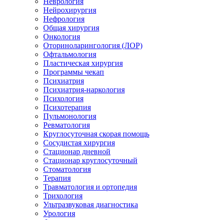
Неврология
Нейрохирургия
Нефрология
Общая хирургия
Онкология
Оториноларингология (ЛОР)
Офтальмология
Пластическая хирургия
Программы чекап
Психиатрия
Психиатрия-наркология
Психология
Психотерапия
Пульмонология
Ревматология
Круглосуточная скорая помощь
Сосудистая хирургия
Стационар дневной
Стационар круглосуточный
Стоматология
Терапия
Травматология и ортопедия
Трихология
Ультразвуковая диагностика
Урология