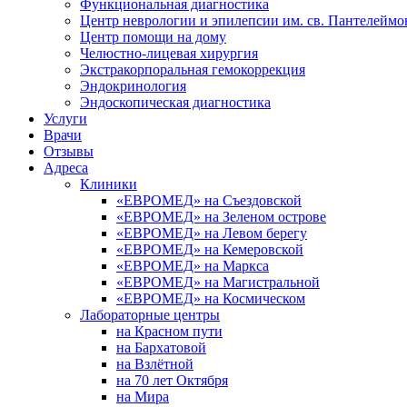
Функциональная диагностика
Центр неврологии и эпилепсии им. св. Пантелеймо
Центр помощи на дому
Челюстно-лицевая хирургия
Экстракорпоральная гемокоррекция
Эндокринология
Эндоскопическая диагностика
Услуги
Врачи
Отзывы
Адреса
Клиники
«ЕВРОМЕД» на Съездовской
«ЕВРОМЕД» на Зеленом острове
«ЕВРОМЕД» на Левом берегу
«ЕВРОМЕД» на Кемеровской
«ЕВРОМЕД» на Маркса
«ЕВРОМЕД» на Магистральной
«ЕВРОМЕД» на Космическом
Лабораторные центры
на Красном пути
на Бархатовой
на Взлётной
на 70 лет Октября
на Мира