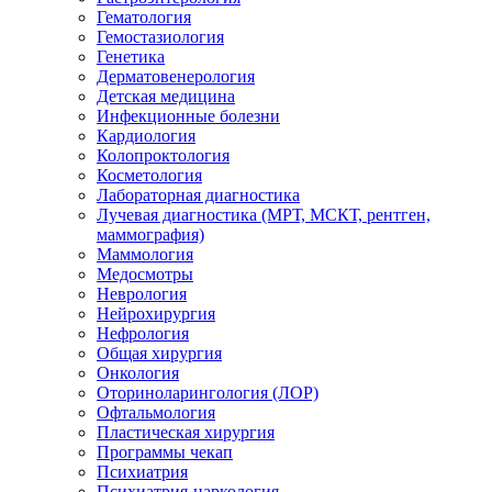
Гематология
Гемостазиология
Генетика
Дерматовенерология
Детская медицина
Инфекционные болезни
Кардиология
Колопроктология
Косметология
Лабораторная диагностика
Лучевая диагностика (МРТ, МСКТ, рентген,
маммография)
Маммология
Медосмотры
Неврология
Нейрохирургия
Нефрология
Общая хирургия
Онкология
Оториноларингология (ЛОР)
Офтальмология
Пластическая хирургия
Программы чекап
Психиатрия
Психиатрия-наркология