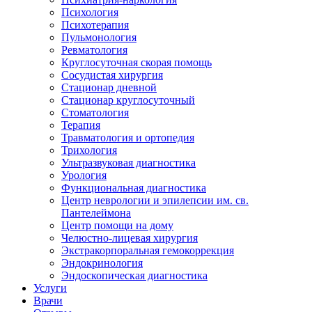
Психология
Психотерапия
Пульмонология
Ревматология
Круглосуточная скорая помощь
Сосудистая хирургия
Стационар дневной
Стационар круглосуточный
Стоматология
Терапия
Травматология и ортопедия
Трихология
Ультразвуковая диагностика
Урология
Функциональная диагностика
Центр неврологии и эпилепсии им. св.
Пантелеймона
Центр помощи на дому
Челюстно-лицевая хирургия
Экстракорпоральная гемокоррекция
Эндокринология
Эндоскопическая диагностика
Услуги
Врачи