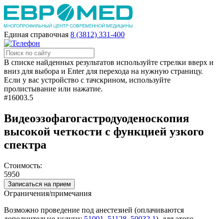
Единая справочная
8 (3812) 331-400
В списке найденных результатов используйте стрелки вверх и
вниз для выбора и Enter для перехода на нужную страницу.
Если у вас устройство с тачскрином, используйте
пролистывание или нажатие.
#16003.5
Видеоэзофагогастродуоденоскопия
высокой четкости с функцией узкого
спектра
Стоимость:
5950
Записаться на прием
Ограничения/примечания
Возможно проведение под анестезией (оплачиваются
дополнительно услуги:
51001
,
51128
,
50032.1
), для этого