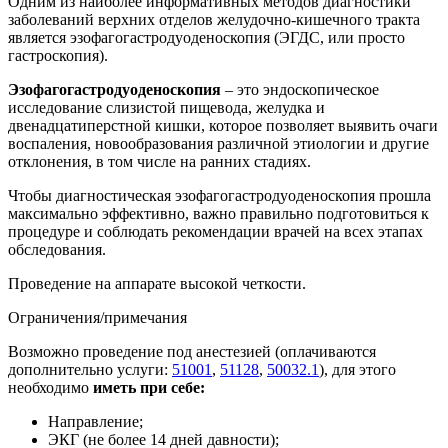
Одним из наиболее информативных методов диагностики
заболеваний верхних отделов желудочно-кишечного тракта
является эзофагогастродуоденоскопия (ЭГДС, или просто
гастроскопия).
Эзофагогастродуоденоскопия
– это эндоскопическое
исследование слизистой пищевода, желудка и
двенадцатиперстной кишки, которое позволяет выявить очаги
воспаления, новообразования различной этиологии и другие
отклонения, в том числе на ранних стадиях.
Чтобы диагностическая эзофагогастродуоденоскопия прошла
максимально эффективно, важно правильно подготовиться к
процедуре и соблюдать рекомендации врачей на всех этапах
обследования.
Проведение на аппарате высокой четкости.
Ограничения/примечания
Возможно проведение под анестезией (оплачиваются
дополнительно услуги:
51001
,
51128
,
50032.1
), для этого
необходимо
иметь при себе:
Направление;
ЭКГ (не более 14 дней давности);