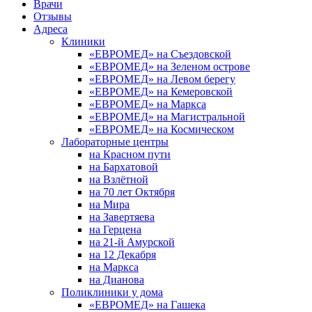
Врачи
Отзывы
Адреса
Клиники
«ЕВРОМЕД» на Съездовской
«ЕВРОМЕД» на Зеленом острове
«ЕВРОМЕД» на Левом берегу
«ЕВРОМЕД» на Кемеровской
«ЕВРОМЕД» на Маркса
«ЕВРОМЕД» на Магистральной
«ЕВРОМЕД» на Космическом
Лабораторные центры
на Красном пути
на Бархатовой
на Взлётной
на 70 лет Октября
на Мира
на Завертяева
на Герцена
на 21-й Амурской
на 12 Декабря
на Маркса
на Дианова
Поликлиники у дома
«ЕВРОМЕД» на Гашека