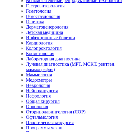
Вспомогательные репродуктивные технологии
Гастроэнтерология
Гематология
Гемостазиология
Генетика
Дерматовенерология
Детская медицина
Инфекционные болезни
Кардиология
Колопроктология
Косметология
Лабораторная диагностика
Лучевая диагностика (МРТ, МСКТ, рентген,
маммография)
Маммология
Медосмотры
Неврология
Нейрохирургия
Нефрология
Общая хирургия
Онкология
Оториноларингология (ЛОР)
Офтальмология
Пластическая хирургия
Программы чекап