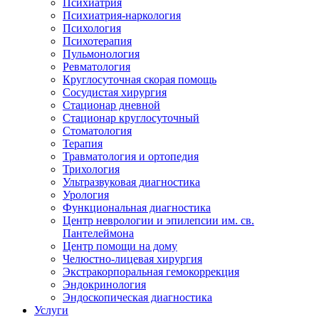
Психиатрия
Психиатрия-наркология
Психология
Психотерапия
Пульмонология
Ревматология
Круглосуточная скорая помощь
Сосудистая хирургия
Стационар дневной
Стационар круглосуточный
Стоматология
Терапия
Травматология и ортопедия
Трихология
Ультразвуковая диагностика
Урология
Функциональная диагностика
Центр неврологии и эпилепсии им. св.
Пантелеймона
Центр помощи на дому
Челюстно-лицевая хирургия
Экстракорпоральная гемокоррекция
Эндокринология
Эндоскопическая диагностика
Услуги