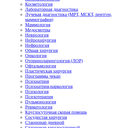
Косметология
Лабораторная диагностика
Лучевая диагностика (МРТ, МСКТ, рентген,
маммография)
Маммология
Медосмотры
Неврология
Нейрохирургия
Нефрология
Общая хирургия
Онкология
Оториноларингология (ЛОР)
Офтальмология
Пластическая хирургия
Программы чекап
Психиатрия
Психиатрия-наркология
Психология
Психотерапия
Пульмонология
Ревматология
Круглосуточная скорая помощь
Сосудистая хирургия
Стационар дневной
Стационар круглосуточный