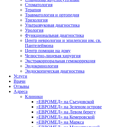
Стоматология
Терапия
Травматология и ортопедия
Трихология
Ультразвуковая диагностика
Урология
Функциональная диагностика
Центр неврологии и эпилепсии им. св.
Пантелеймона
Центр помощи на дому
Челюстно-лицевая хирургия
Экстракорпоральная гемокоррекция
Эндокринология
Эндоскопическая диагностика
Услуги
Врачи
Отзывы
Адреса
Клиники
«ЕВРОМЕД» на Съездовской
«ЕВРОМЕД» на Зеленом острове
«ЕВРОМЕД» на Левом берегу
«ЕВРОМЕД» на Кемеровской
«ЕВРОМЕД» на Маркса