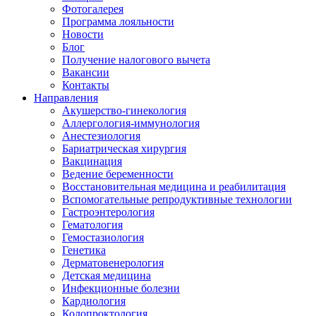
Фотогалерея
Программа лояльности
Новости
Блог
Получение налогового вычета
Вакансии
Контакты
Направления
Акушерство-гинекология
Аллергология-иммунология
Анестезиология
Бариатрическая хирургия
Вакцинация
Ведение беременности
Восстановительная медицина и реабилитация
Вспомогательные репродуктивные технологии
Гастроэнтерология
Гематология
Гемостазиология
Генетика
Дерматовенерология
Детская медицина
Инфекционные болезни
Кардиология
Колопроктология