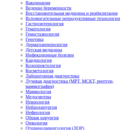
Вакцинация
Ведение беременности
Восстановительная медицина и реабилитация
Вспомогательные репродуктивные технологии
Гастроэнтерология
Гематология
Гемостазиология
Генетика
Дерматовенерология
Детская медицина
Инфекционные болезни
Кардиология
Колопроктология
Косметология
Лабораторная диагностика
Лучевая диагностика (МРТ, МСКТ, рентген,
маммография)
Маммология
Медосмотры
Неврология
Нейрохирургия
Нефрология
Общая хирургия
Онкология
Оториноларингология (ЛОР)