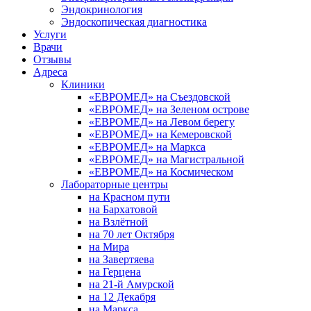
Эндокринология
Эндоскопическая диагностика
Услуги
Врачи
Отзывы
Адреса
Клиники
«ЕВРОМЕД» на Съездовской
«ЕВРОМЕД» на Зеленом острове
«ЕВРОМЕД» на Левом берегу
«ЕВРОМЕД» на Кемеровской
«ЕВРОМЕД» на Маркса
«ЕВРОМЕД» на Магистральной
«ЕВРОМЕД» на Космическом
Лабораторные центры
на Красном пути
на Бархатовой
на Взлётной
на 70 лет Октября
на Мира
на Завертяева
на Герцена
на 21-й Амурской
на 12 Декабря
на Маркса