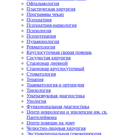
Офтальмология
Пластическая хирургия
Программы чекап
Психиатрия
Психиатрия-наркология
Психология
Психотерапия
Пульмонология
Ревматология
Круглосуточная скорая помощь
Сосудистая хирургия
Стационар дневной
Стационар круглосуточный
Стоматология
Терапия
Травматология и ортопедия
Трихология
Ультразвуковая диагностика
Урология
Функциональная диагностика
Центр неврологии и эпилепсии им. св.
Пантелеймона
Центр помощи на дому
Челюстно-лицевая хирургия
Экстракорпоральная гемокоррекция