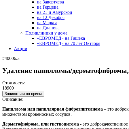
на Завертяева
на Герцена
на 21-й Амурской
на 12 Декабря
на Маркса
на Дианова
Поликлиники у дома
«ЕВРОМЕД» на Гашека
«ЕВРОМЕД» на 70 лет Октября
Акции
#40006.3
Удаление папилломы/дерматофибромы, 
Стоимость:
18900
Записаться на прием
Описание:
Папиллома или папиллярная фиброэпителиома
– это
доброк
множеством кровеносных сосудов
.
Дерматофиброма, или гистиоцитома
- это д
оброкачественное