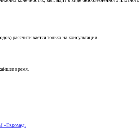
 нижних конечностях, выглядит в виде безболезненного плотног
дов) рассчитывается только на консультации.
жайшее время.
 «Евромед.