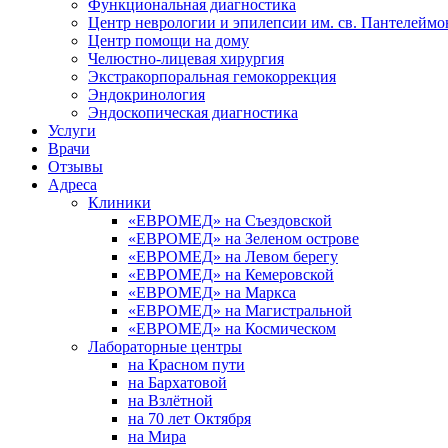
Функциональная диагностика
Центр неврологии и эпилепсии им. св. Пантелеймо
Центр помощи на дому
Челюстно-лицевая хирургия
Экстракорпоральная гемокоррекция
Эндокринология
Эндоскопическая диагностика
Услуги
Врачи
Отзывы
Адреса
Клиники
«ЕВРОМЕД» на Съездовской
«ЕВРОМЕД» на Зеленом острове
«ЕВРОМЕД» на Левом берегу
«ЕВРОМЕД» на Кемеровской
«ЕВРОМЕД» на Маркса
«ЕВРОМЕД» на Магистральной
«ЕВРОМЕД» на Космическом
Лабораторные центры
на Красном пути
на Бархатовой
на Взлётной
на 70 лет Октября
на Мира