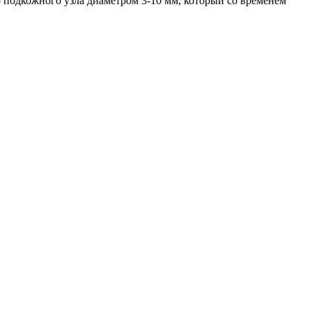
о подкожного узла диаметром 3-10 мм, который со временем