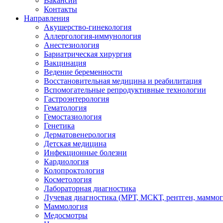
Вакансии
Контакты
Направления
Акушерство-гинекология
Аллергология-иммунология
Анестезиология
Бариатрическая хирургия
Вакцинация
Ведение беременности
Восстановительная медицина и реабилитация
Вспомогательные репродуктивные технологии
Гастроэнтерология
Гематология
Гемостазиология
Генетика
Дерматовенерология
Детская медицина
Инфекционные болезни
Кардиология
Колопроктология
Косметология
Лабораторная диагностика
Лучевая диагностика (МРТ, МСКТ, рентген, маммо
Маммология
Медосмотры