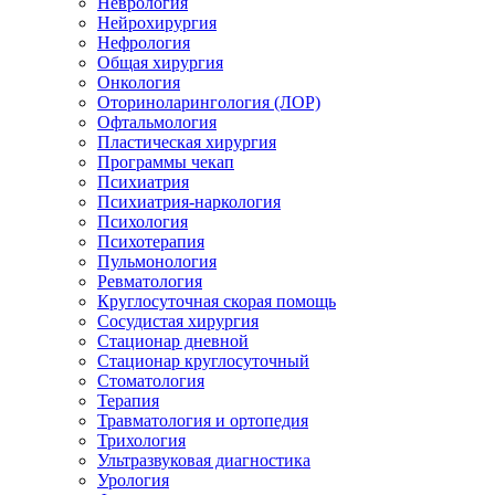
Неврология
Нейрохирургия
Нефрология
Общая хирургия
Онкология
Оториноларингология (ЛОР)
Офтальмология
Пластическая хирургия
Программы чекап
Психиатрия
Психиатрия-наркология
Психология
Психотерапия
Пульмонология
Ревматология
Круглосуточная скорая помощь
Сосудистая хирургия
Стационар дневной
Стационар круглосуточный
Стоматология
Терапия
Травматология и ортопедия
Трихология
Ультразвуковая диагностика
Урология