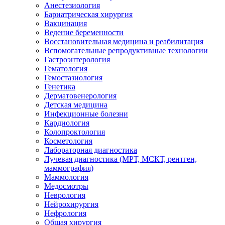
Анестезиология
Бариатрическая хирургия
Вакцинация
Ведение беременности
Восстановительная медицина и реабилитация
Вспомогательные репродуктивные технологии
Гастроэнтерология
Гематология
Гемостазиология
Генетика
Дерматовенерология
Детская медицина
Инфекционные болезни
Кардиология
Колопроктология
Косметология
Лабораторная диагностика
Лучевая диагностика (МРТ, МСКТ, рентген,
маммография)
Маммология
Медосмотры
Неврология
Нейрохирургия
Нефрология
Общая хирургия