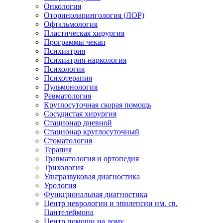
Онкология
Оториноларингология (ЛОР)
Офтальмология
Пластическая хирургия
Программы чекап
Психиатрия
Психиатрия-наркология
Психология
Психотерапия
Пульмонология
Ревматология
Круглосуточная скорая помощь
Сосудистая хирургия
Стационар дневной
Стационар круглосуточный
Стоматология
Терапия
Травматология и ортопедия
Трихология
Ультразвуковая диагностика
Урология
Функциональная диагностика
Центр неврологии и эпилепсии им. св.
Пантелеймона
Центр помощи на дому