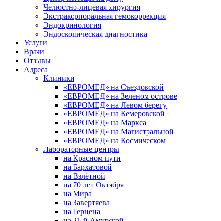
Челюстно-лицевая хирургия
Экстракорпоральная гемокоррекция
Эндокринология
Эндоскопическая диагностика
Услуги
Врачи
Отзывы
Адреса
Клиники
«ЕВРОМЕД» на Съездовской
«ЕВРОМЕД» на Зеленом острове
«ЕВРОМЕД» на Левом берегу
«ЕВРОМЕД» на Кемеровской
«ЕВРОМЕД» на Маркса
«ЕВРОМЕД» на Магистральной
«ЕВРОМЕД» на Космическом
Лабораторные центры
на Красном пути
на Бархатовой
на Взлётной
на 70 лет Октября
на Мира
на Завертяева
на Герцена
на 21-й Амурской