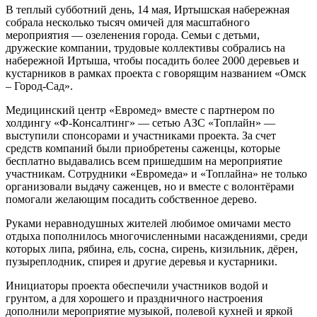
В теплый субботний день, 14 мая, Иртышская набережная
собрала несколько тысяч омичей для масштабного
мероприятия — озеленения города. Семьи с детьми,
дружеские компании, трудовые коллективы собрались на
набережной Иртыша, чтобы посадить более 2000 деревьев и
кустарников в рамках проекта с говорящим названием «Омск
– Город-Сад».
Медицинский центр «Евромед» вместе с партнером по
холдингу «Ф-Консалтинг» — сетью АЗС «Топлайн» —
выступили спонсорами и участниками проекта. За счет
средств компаний были приобретены саженцы, которые
бесплатно выдавались всем пришедшим на мероприятие
участникам. Сотрудники «Евромеда» и «Топлайна» не только
организовали выдачу саженцев, но и вместе с волонтёрами
помогали желающим посадить собственное дерево.
Руками неравнодушных жителей любимое омичами место
отдыха пополнилось многочисленными насаждениями, среди
которых липа, рябина, ель, сосна, сирень, кизильник, дёрен,
пузыреплодник, спирея и другие деревья и кустарники.
Инициаторы проекта обеспечили участников водой и
грунтом, а для хорошего и праздничного настроения
дополнили мероприятие музыкой, полевой кухней и яркой