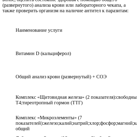
(развернутого) анализа крови или лабораторного чекапа, а
также проверить организм на наличие антител к паразитам:
Наименование услуги
Витамин D (кальциферол)
Общий анализ крови (развернутый) + СОЭ
Комплекс «Щитовидная железа» (2 показателя):свободн
Т4;тиреотропный гормон (ТТГ)
Комплекс «Микроэлементы» (7
показателей):железо;калий;натрий;хлор;фосфор;магний;
общий