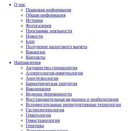
О нас
Правовая информация
Общая информация
История
Фотогалерея
Программа лояльности
Новости
Блог
Получение налогового вычета
Вакансии
Контакты
Направления
Акушерство-гинекология
Аллергология-иммунология
Анестезиология
Бариатрическая хирургия
Вакцинация
Ведение беременности
Восстановительная медицина и реабилитация
Вспомогательные репродуктивные технологии
Гастроэнтерология
Гематология
Гемостазиология
Генетика
Дерматовенерология