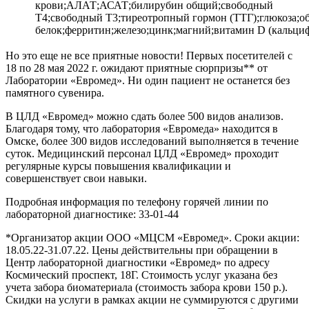
крови;АЛАТ;АСАТ;билирубин общий;свободный
Т4;свободный Т3;тиреотропный гормон (ТТГ);глюкоза;
белок;ферритин;железо;цинк;магний;витамин D (кальциф
Но это еще не все приятные новости! Первых посетителей с
18 по 28 мая 2022 г. ожидают приятные сюрпризы** от
Лаборатории «Евромед». Ни один пациент не останется без
памятного сувенира.
В ЦЛД «Евромед» можно сдать более 500 видов анализов.
Благодаря тому, что лаборатория «Евромеда» находится в
Омске, более 300 видов исследований выполняется в течение
суток. Медицинский персонал ЦЛД «Евромед» проходит
регулярные курсы повышения квалификации и
совершенствует свои навыки.
Подробная информация по телефону горячей линии по
лабораторной диагностике: 33-01-44
*Организатор акции ООО «МЦСМ «Евромед». Сроки акции:
18.05.22-31.07.22. Цены действительны при обращении в
Центр лабораторной диагностики «Евромед» по адресу
Космический проспект, 18Г. Стоимость услуг указана без
учета забора биоматериала (стоимость забора крови 150 р.).
Скидки на услуги в рамках акции не суммируются с другими