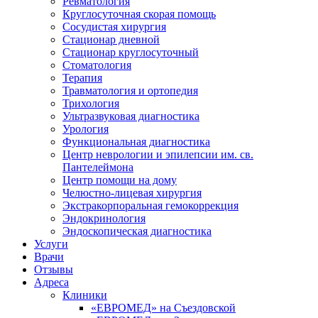
Ревматология
Круглосуточная скорая помощь
Сосудистая хирургия
Стационар дневной
Стационар круглосуточный
Стоматология
Терапия
Травматология и ортопедия
Трихология
Ультразвуковая диагностика
Урология
Функциональная диагностика
Центр неврологии и эпилепсии им. св.
Пантелеймона
Центр помощи на дому
Челюстно-лицевая хирургия
Экстракорпоральная гемокоррекция
Эндокринология
Эндоскопическая диагностика
Услуги
Врачи
Отзывы
Адреса
Клиники
«ЕВРОМЕД» на Съездовской