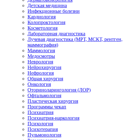
Детская медицина
Инфекционные болезни
Кардиология
Колопроктология
Косметология
Лабораторная диагностика
Лучевая диагностика (МРТ, МСКТ, рентген,
маммография)
Маммология
Медосмотры
Неврология
Нейрохирургия
Нефрология
Общая хирургия
Онкология
Оториноларингология (ЛОР)
Офтальмология
Пластическая хирургия
Программы чекап
Психиатрия
Психиатрия-наркология
Психология
Психотерапия
Пульмонология