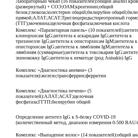
Лабораторный чекап (16 показателей):общий анализ кро
(развернутый) + СОЭ;ОАМ;креатинин;общий
белок;глюкоза;холестерин общий;билирубин общий;бил
прямой;АЛАТ;АСАТ;Триглицериды;тиреотропный горм
(ТТГ);мочевина;щелочная фосфатаза;мочевая кислота
Комплекс «Паразитарная панель» (10 показателей):антите
клонорхисам IgG;антитела к аскаридам IgG;антитела к
трихинелле IgG;антитела к описторхисам IgМ;антитела к
описторхисам IgG;антитела к лямблиям IgМ;антитела к
лямблиям (суммарные);антитела к токсокарам IgG;антите
эхинококку IgG;антитела к нематоде (род Anisakis) IgG
Комплекс «Диагностика анемии» (3
показателя):железо;трансферрин;ферритин
Комплекс «Диагностика печени» (5
показателей):АЛАТ;АСАТ;щелочная
фосфатаза;ГГТП;билирубин общий
Определение антител IgG к S-белку COVID-19
(количественный метод, диапазон измерения 0-500 BAU/
Комплекс «Выпадение волос» (14 показателей):общий ан