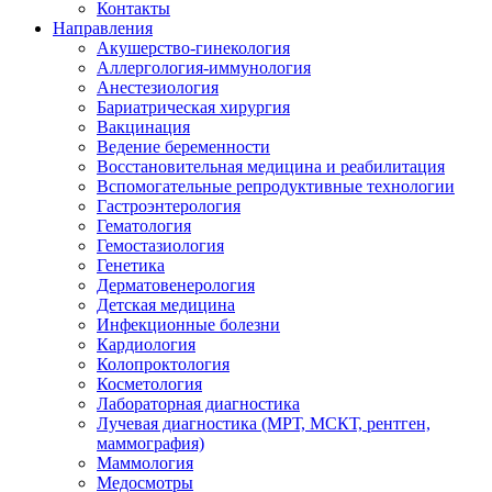
Контакты
Направления
Акушерство-гинекология
Аллергология-иммунология
Анестезиология
Бариатрическая хирургия
Вакцинация
Ведение беременности
Восстановительная медицина и реабилитация
Вспомогательные репродуктивные технологии
Гастроэнтерология
Гематология
Гемостазиология
Генетика
Дерматовенерология
Детская медицина
Инфекционные болезни
Кардиология
Колопроктология
Косметология
Лабораторная диагностика
Лучевая диагностика (МРТ, МСКТ, рентген,
маммография)
Маммология
Медосмотры