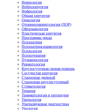
Неврология
Нейрохирургия
Нефрология
Общая хирургия
Онкология
Оториноларингология (ЛОР)
Офтальмология
Пластическая хирургия
Программы чекап
Психиатрия
Психиатрия-наркология
Психология
Психотерапия
Пульмонология
Ревматология
Круглосуточная скорая помощь
Сосудистая хирургия
Стационар дневной
Стационар круглосуточный
Стоматология
Терапия
Травматология и ортопедия
Трихология
Ультразвуковая диагностика
Урология