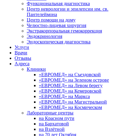
Функциональная диагностика
Центр неврологии и эпилепсии им. св.
Пантелеймона
Центр помощи на дому
Челюстно-лицевая хирургия
Экстракорпоральная гемокоррекция
Эндокринология
Эндоскопическая диагностика
Услуги
Врачи
Отзывы
Адреса
Клиники
«ЕВРОМЕД» на Съездовской
«ЕВРОМЕД» на Зеленом острове
«ЕВРОМЕД» на Левом берегу
«ЕВРОМЕД» на Кемеровской
«ЕВРОМЕД» на Маркса
«ЕВРОМЕД» на Магистральной
«ЕВРОМЕД» на Космическом
Лабораторные центры
на Красном пути
на Бархатовой
на Взлётной
на 70 лет Октября