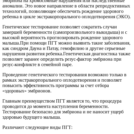
эмбриона на хромосомные нарушения или наследственные
аномалии. Это новое направление в области репродуктивных
технологий, позволяющее обеспечить рождение здорового
ребенка в цикле экстракорпорального оплодотворения (ЭКО).
Генетическое тестирование позволяет сократить случаи
замершей беременности (самопроизвольного выкидыша) и с
высокой вероятность прогнозировать рождение здорового
малыша.При помощи ПГТ можно выявить такие заболевания,
как синдром Дауна и Патау, гемофилию и другие серьезные
нарушения развития ребенка.Генетическая диагностика также
позволяет заранее определить резус-фактор эмбриона при
резус-конфликте в семейной паре.
Проведение генетического тестирования возможно только в
рамках экстракорпорального оплодотворения и позволяет
повысить эффективность программы за счет отбора
«здоровых» эмбрионов.
Главным преимуществом ПГТ является то, что процедура
проводится до момента наступления беременности.
Тестирование безопасно для эмбриона и не наносит ущерб
здоровью будущего малыша.
Различают следующие виды ПГТ: