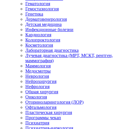
Гематология
Гемостазиология
Генетика
Дерматовенерология
Детская медицина
Инфекционные болезни
Кардиология
Колопроктология
Косметология
Лабораторная диагностика
Лучевая диагностика (МРТ, МСКТ, рентген,
маммография)
Маммология
Медосмотры
Неврология
Нейрохирургия
Нефрология
Общая хирургия
Онкология
Оториноларингология (ЛОР)
Офтальмология
Пластическая хирургия
Программы чекап
Психиатрия
Психиатрия-наркология