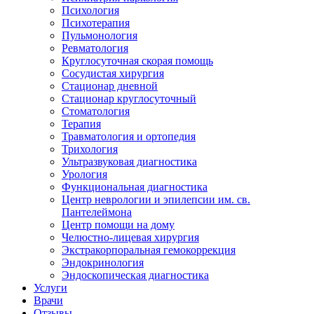
Психология
Психотерапия
Пульмонология
Ревматология
Круглосуточная скорая помощь
Сосудистая хирургия
Стационар дневной
Стационар круглосуточный
Стоматология
Терапия
Травматология и ортопедия
Трихология
Ультразвуковая диагностика
Урология
Функциональная диагностика
Центр неврологии и эпилепсии им. св.
Пантелеймона
Центр помощи на дому
Челюстно-лицевая хирургия
Экстракорпоральная гемокоррекция
Эндокринология
Эндоскопическая диагностика
Услуги
Врачи
Отзывы