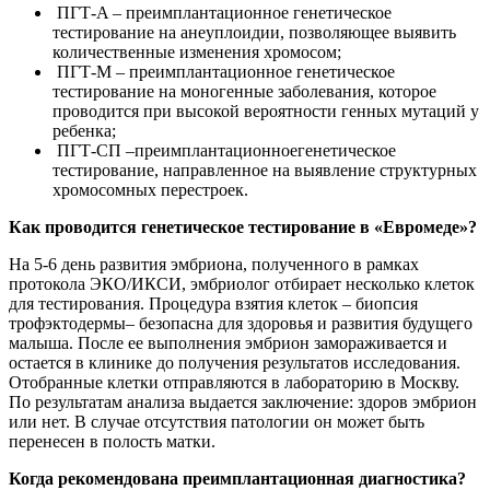
ПГТ-A – преимплантационное генетическое
тестирование на анеуплоидии, позволяющее выявить
количественные изменения хромосом;
ПГТ-М – преимплантационное генетическое
тестирование на моногенные заболевания, которое
проводится при высокой вероятности генных мутаций у
ребенка;
ПГТ-СП –преимплантационноегенетическое
тестирование, направленное на выявление структурных
хромосомных перестроек.
Как проводится генетическое тестирование в «Евромеде»?
На 5-6 день развития эмбриона, полученного в рамках
протокола ЭКО/ИКСИ, эмбриолог отбирает несколько клеток
для тестирования. Процедура взятия клеток – биопсия
трофэктодермы– безопасна для здоровья и развития будущего
малыша. После ее выполнения эмбрион замораживается и
остается в клинике до получения результатов исследования.
Отобранные клетки отправляются в лабораторию в Москву.
По результатам анализа выдается заключение: здоров эмбрион
или нет. В случае отсутствия патологии он может быть
перенесен в полость матки.
Когда рекомендована преимплантационная диагностика?