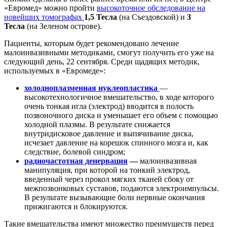
«Евромед» можно пройти
высокоточное обследование на
новейших томографах
1,5 Тесла
(на Съездовской) и
3
Тесла
(на Зеленом острове).
Пациенты, которым будет рекомендовано лечение
малоинвазивными методиками, смогут получить его уже на
следующий день, 22 сентября. Среди щадящих методик,
используемых в «Евромеде»:
холодноплазменная нуклеопластика
—
высокотехнологичное вмешательство, в ходе которого
очень тонкая игла (электрод) вводится в полость
позвоночного диска и уменьшает его объем с помощью
холодной плазмы. В результате снижается
внутридисковое давление и выпячивание диска,
исчезает давление на корешок спинного мозга и, как
следствие, болевой синдром;
радиочастотная денервация
—
малоинвазивная
манипуляция, при которой на тонкий электрод,
введенный через прокол мягких тканей сбоку от
межпозвонковых суставов, подаются электроимпульсы.
В результате вызывающие боли нервные окончания
прижигаются и блокируются.
Такие вмешательства имеют множество преимуществ перед