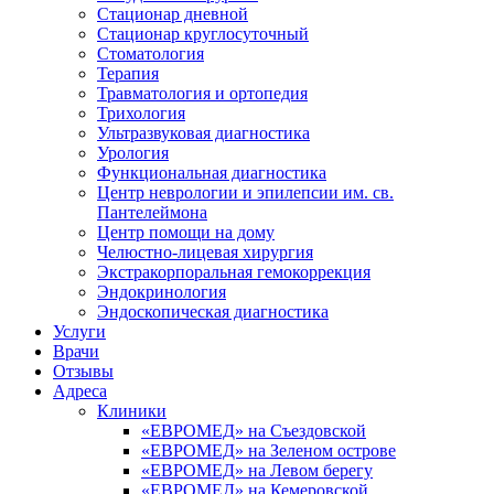
Стационар дневной
Стационар круглосуточный
Стоматология
Терапия
Травматология и ортопедия
Трихология
Ультразвуковая диагностика
Урология
Функциональная диагностика
Центр неврологии и эпилепсии им. св.
Пантелеймона
Центр помощи на дому
Челюстно-лицевая хирургия
Экстракорпоральная гемокоррекция
Эндокринология
Эндоскопическая диагностика
Услуги
Врачи
Отзывы
Адреса
Клиники
«ЕВРОМЕД» на Съездовской
«ЕВРОМЕД» на Зеленом острове
«ЕВРОМЕД» на Левом берегу
«ЕВРОМЕД» на Кемеровской