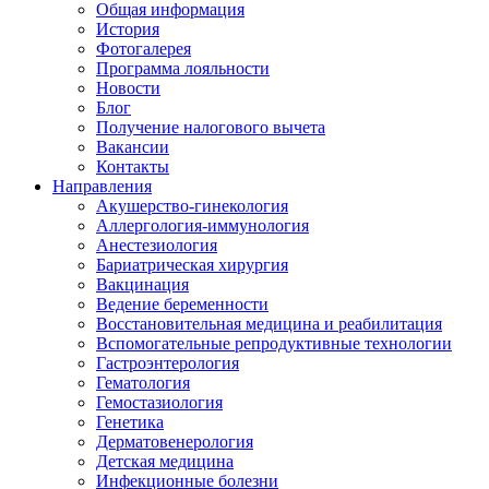
Общая информация
История
Фотогалерея
Программа лояльности
Новости
Блог
Получение налогового вычета
Вакансии
Контакты
Направления
Акушерство-гинекология
Аллергология-иммунология
Анестезиология
Бариатрическая хирургия
Вакцинация
Ведение беременности
Восстановительная медицина и реабилитация
Вспомогательные репродуктивные технологии
Гастроэнтерология
Гематология
Гемостазиология
Генетика
Дерматовенерология
Детская медицина
Инфекционные болезни