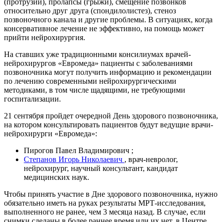
(протрузии), пролапсы (грыжи), смещение позвонков
относительно друг друга (спондилолистез), стеноз
позвоночного канала и другие проблемы. В ситуациях, когда
консервативное лечение не эффективно, на помощь может
прийти нейрохирургия.
На ставших уже традиционными консилиумах врачей-
нейрохирургов «Евромеда» пациенты с заболеваниями
позвоночника могут получить информацию и рекомендации
по лечению современными нейрохирургическими
методиками, в том числе щадящими, не требующими
госпитализации.
21 сентября пройдет очередной День здорового позвоночника,
на котором консультировать пациентов будут ведущие врачи-
нейрохирурги «Евромеда»:
Пирогов Павел Владимирович ;
Степанов Игорь Николаевич
, врач-невролог,
нейрохирург, научный консультант, кандидат
медицинских наук.
Чтобы принять участие в Дне здорового позвоночника, нужно
обязательно иметь на руках результаты МРТ-исследования,
выполненного не ранее, чем 3 месяца назад. В случае, если
снимки сделаны в более раннее время или их нет, в Центре