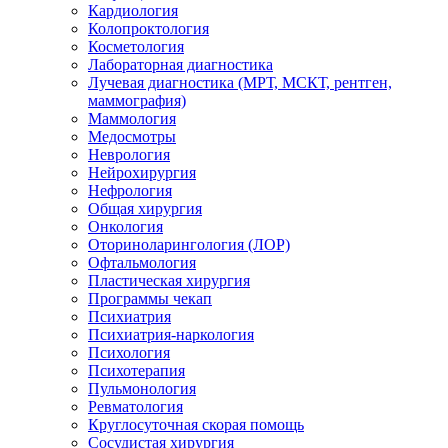
Кардиология
Колопроктология
Косметология
Лабораторная диагностика
Лучевая диагностика (МРТ, МСКТ, рентген,
маммография)
Маммология
Медосмотры
Неврология
Нейрохирургия
Нефрология
Общая хирургия
Онкология
Оториноларингология (ЛОР)
Офтальмология
Пластическая хирургия
Программы чекап
Психиатрия
Психиатрия-наркология
Психология
Психотерапия
Пульмонология
Ревматология
Круглосуточная скорая помощь
Сосудистая хирургия