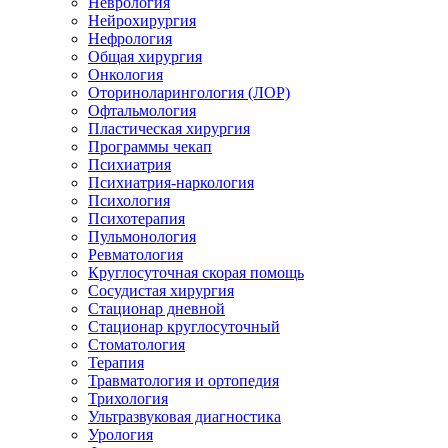
Неврология
Нейрохирургия
Нефрология
Общая хирургия
Онкология
Оториноларингология (ЛОР)
Офтальмология
Пластическая хирургия
Программы чекап
Психиатрия
Психиатрия-наркология
Психология
Психотерапия
Пульмонология
Ревматология
Круглосуточная скорая помощь
Сосудистая хирургия
Стационар дневной
Стационар круглосуточный
Стоматология
Терапия
Травматология и ортопедия
Трихология
Ультразвуковая диагностика
Урология