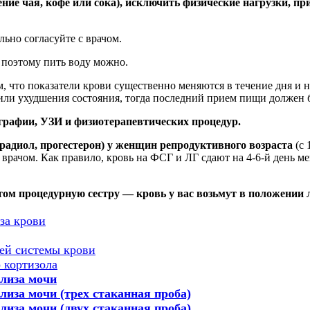
ние чая, кофе или сока), исключить физические нагрузки, пр
льно согласуйте с врачом.
 поэтому пить воду можно.
ем, что показатели крови существенно меняются в течение дня и
я или ухудшения состояния, тогда последний прием пищи должен
ографии, УЗИ и физиотерапевтических процедур.
радиол, прогестерон) у женщин репродуктивного возраста
(с 
 врачом. Как правило, кровь на ФСГ и ЛГ сдают на 4-6-й день ме
этом процедурную сестру — кровь у вас возьмут в положении 
за крови
ей системы крови
 кортизола
ализа мочи
лиза мочи (трех стаканная проба)
лиза мочи (двух стаканная проба)