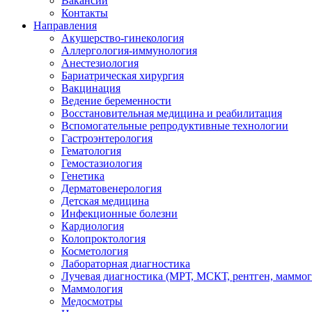
Вакансии
Контакты
Направления
Акушерство-гинекология
Аллергология-иммунология
Анестезиология
Бариатрическая хирургия
Вакцинация
Ведение беременности
Восстановительная медицина и реабилитация
Вспомогательные репродуктивные технологии
Гастроэнтерология
Гематология
Гемостазиология
Генетика
Дерматовенерология
Детская медицина
Инфекционные болезни
Кардиология
Колопроктология
Косметология
Лабораторная диагностика
Лучевая диагностика (МРТ, МСКТ, рентген, маммо
Маммология
Медосмотры