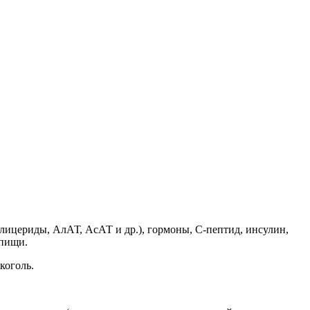
лицериды, АлАТ, АсАТ и др.), гормоны, С-пептид, инсулин,
 пищи.
коголь.