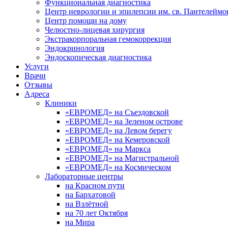
Функциональная диагностика
Центр неврологии и эпилепсии им. св. Пантелеймо
Центр помощи на дому
Челюстно-лицевая хирургия
Экстракорпоральная гемокоррекция
Эндокринология
Эндоскопическая диагностика
Услуги
Врачи
Отзывы
Адреса
Клиники
«ЕВРОМЕД» на Съездовской
«ЕВРОМЕД» на Зеленом острове
«ЕВРОМЕД» на Левом берегу
«ЕВРОМЕД» на Кемеровской
«ЕВРОМЕД» на Маркса
«ЕВРОМЕД» на Магистральной
«ЕВРОМЕД» на Космическом
Лабораторные центры
на Красном пути
на Бархатовой
на Взлётной
на 70 лет Октября
на Мира