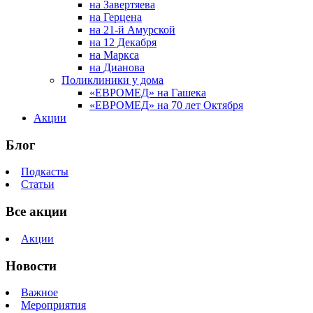
на Завертяева
на Герцена
на 21-й Амурской
на 12 Декабря
на Маркса
на Дианова
Поликлиники у дома
«ЕВРОМЕД» на Гашека
«ЕВРОМЕД» на 70 лет Октября
Акции
Блог
Подкасты
Статьи
Все акции
Акции
Новости
Важное
Мероприятия