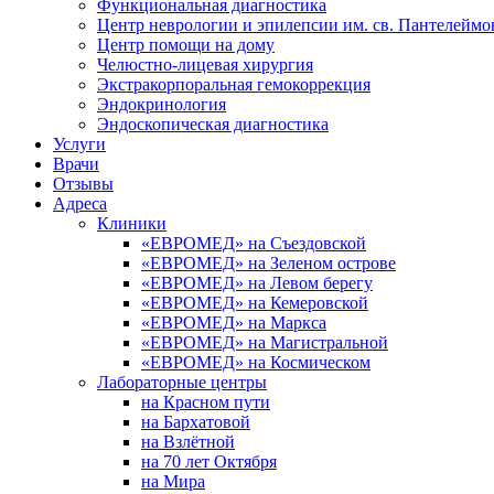
Функциональная диагностика
Центр неврологии и эпилепсии им. св. Пантелеймо
Центр помощи на дому
Челюстно-лицевая хирургия
Экстракорпоральная гемокоррекция
Эндокринология
Эндоскопическая диагностика
Услуги
Врачи
Отзывы
Адреса
Клиники
«ЕВРОМЕД» на Съездовской
«ЕВРОМЕД» на Зеленом острове
«ЕВРОМЕД» на Левом берегу
«ЕВРОМЕД» на Кемеровской
«ЕВРОМЕД» на Маркса
«ЕВРОМЕД» на Магистральной
«ЕВРОМЕД» на Космическом
Лабораторные центры
на Красном пути
на Бархатовой
на Взлётной
на 70 лет Октября
на Мира