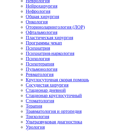
Неврология
Нейрохирургия
Нефрология
Общая хирургия
Онкология
Оториноларингология (ЛОР)
Офтальмология
Пластическая хирургия
Программы чекап
Психиатрия
Психиатрия-наркология
Психология
Психотерапия
Пульмонология
Ревматология
Круглосуточная скорая помощь
Сосудистая хирургия
Стационар дневной
Стационар круглосуточный
Стоматология
Терапия
Травматология и ортопедия
Трихология
Ультразвуковая диагностика
Урология