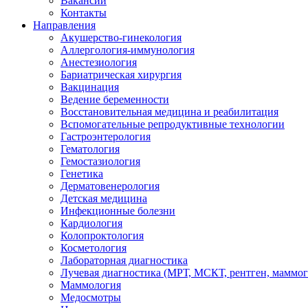
Вакансии
Контакты
Направления
Акушерство-гинекология
Аллергология-иммунология
Анестезиология
Бариатрическая хирургия
Вакцинация
Ведение беременности
Восстановительная медицина и реабилитация
Вспомогательные репродуктивные технологии
Гастроэнтерология
Гематология
Гемостазиология
Генетика
Дерматовенерология
Детская медицина
Инфекционные болезни
Кардиология
Колопроктология
Косметология
Лабораторная диагностика
Лучевая диагностика (МРТ, МСКТ, рентген, маммо
Маммология
Медосмотры