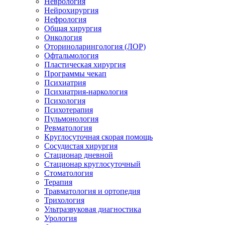
Неврология
Нейрохирургия
Нефрология
Общая хирургия
Онкология
Оториноларингология (ЛОР)
Офтальмология
Пластическая хирургия
Программы чекап
Психиатрия
Психиатрия-наркология
Психология
Психотерапия
Пульмонология
Ревматология
Круглосуточная скорая помощь
Сосудистая хирургия
Стационар дневной
Стационар круглосуточный
Стоматология
Терапия
Травматология и ортопедия
Трихология
Ультразвуковая диагностика
Урология