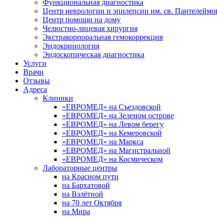
Функциональная диагностика
Центр неврологии и эпилепсии им. св. Пантелеймо
Центр помощи на дому
Челюстно-лицевая хирургия
Экстракорпоральная гемокоррекция
Эндокринология
Эндоскопическая диагностика
Услуги
Врачи
Отзывы
Адреса
Клиники
«ЕВРОМЕД» на Съездовской
«ЕВРОМЕД» на Зеленом острове
«ЕВРОМЕД» на Левом берегу
«ЕВРОМЕД» на Кемеровской
«ЕВРОМЕД» на Маркса
«ЕВРОМЕД» на Магистральной
«ЕВРОМЕД» на Космическом
Лабораторные центры
на Красном пути
на Бархатовой
на Взлётной
на 70 лет Октября
на Мира