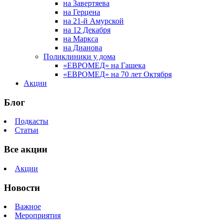
на Завертяева
на Герцена
на 21-й Амурской
на 12 Декабря
на Маркса
на Дианова
Поликлиники у дома
«ЕВРОМЕД» на Гашека
«ЕВРОМЕД» на 70 лет Октября
Акции
Блог
Подкасты
Статьи
Все акции
Акции
Новости
Важное
Мероприятия