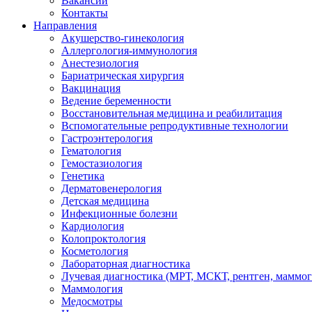
Вакансии
Контакты
Направления
Акушерство-гинекология
Аллергология-иммунология
Анестезиология
Бариатрическая хирургия
Вакцинация
Ведение беременности
Восстановительная медицина и реабилитация
Вспомогательные репродуктивные технологии
Гастроэнтерология
Гематология
Гемостазиология
Генетика
Дерматовенерология
Детская медицина
Инфекционные болезни
Кардиология
Колопроктология
Косметология
Лабораторная диагностика
Лучевая диагностика (МРТ, МСКТ, рентген, маммо
Маммология
Медосмотры