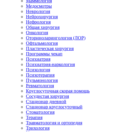
Маммология
Медосмотры
Неврология
Нейрохирургия
Нефрология
Общая хирургия
Онкология
Оториноларингология (ЛОР)
Офтальмология
Пластическая хирургия
Программы чекап
Психиатрия
Психиатрия-наркология
Психология
Психотерапия
Пульмонология
Ревматология
Круглосуточная скорая помощь
Сосудистая хирургия
Стационар дневной
Стационар круглосуточный
Стоматология
Терапия
Травматология и ортопедия
Трихология