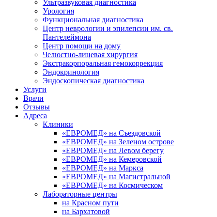
Ультразвуковая диагностика
Урология
Функциональная диагностика
Центр неврологии и эпилепсии им. св.
Пантелеймона
Центр помощи на дому
Челюстно-лицевая хирургия
Экстракорпоральная гемокоррекция
Эндокринология
Эндоскопическая диагностика
Услуги
Врачи
Отзывы
Адреса
Клиники
«ЕВРОМЕД» на Съездовской
«ЕВРОМЕД» на Зеленом острове
«ЕВРОМЕД» на Левом берегу
«ЕВРОМЕД» на Кемеровской
«ЕВРОМЕД» на Маркса
«ЕВРОМЕД» на Магистральной
«ЕВРОМЕД» на Космическом
Лабораторные центры
на Красном пути
на Бархатовой