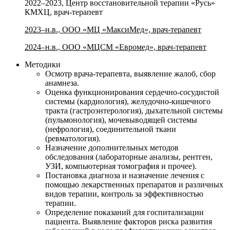
2022–2023, Центр восстановительной терапии «Русь»
КМХЦ, врач-терапевт
2023–н.в., ООО «МЦ «МаксиМед», врач-терапевт
2024–н.в., ООО «МЦСМ «Евромед», врач-терапевт
Методики
Осмотр врача-терапевта, выявление жалоб, сбор
анамнеза.
Оценка функционирования сердечно-сосудистой
системы (кардиология), желудочно-кишечного
тракта (гастроэнтерология), дыхательной системы
(пульмонология), мочевыводящей системы
(нефрология), соединительной ткани
(ревматология).
Назначение дополнительных методов
обследования (лабораторные анализы, рентген,
УЗИ, компьютерная томография и прочее).
Постановка диагноза и назначение лечения с
помощью лекарственных препаратов и различных
видов терапии, контроль за эффективностью
терапии.
Определение показаний для госпитализации
пациента. Выявление факторов риска развития