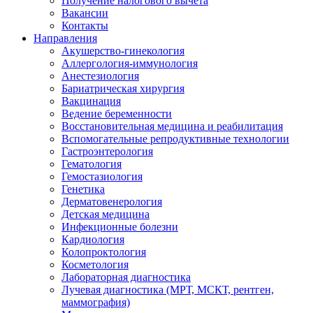
Получение налогового вычета
Вакансии
Контакты
Направления
Акушерство-гинекология
Аллергология-иммунология
Анестезиология
Бариатрическая хирургия
Вакцинация
Ведение беременности
Восстановительная медицина и реабилитация
Вспомогательные репродуктивные технологии
Гастроэнтерология
Гематология
Гемостазиология
Генетика
Дерматовенерология
Детская медицина
Инфекционные болезни
Кардиология
Колопроктология
Косметология
Лабораторная диагностика
Лучевая диагностика (МРТ, МСКТ, рентген,
маммография)