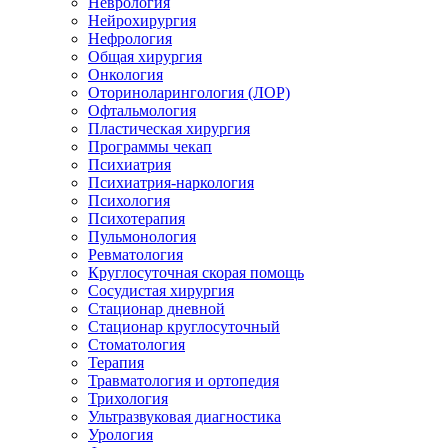
Неврология
Нейрохирургия
Нефрология
Общая хирургия
Онкология
Оториноларингология (ЛОР)
Офтальмология
Пластическая хирургия
Программы чекап
Психиатрия
Психиатрия-наркология
Психология
Психотерапия
Пульмонология
Ревматология
Круглосуточная скорая помощь
Сосудистая хирургия
Стационар дневной
Стационар круглосуточный
Стоматология
Терапия
Травматология и ортопедия
Трихология
Ультразвуковая диагностика
Урология