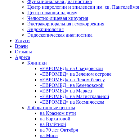
Функциональная диагностика
Центр неврологии и эпилепсии им. св. Пантелеймо
Центр помощи на дому
Челюстно-лицевая хирургия
Экстракорпоральная гемокоррекция
Эндокринология
Эндоскопическая диагностика
Услуги
Врачи
Отзывы
Адреса
Клиники
«ЕВРОМЕД» на Съездовской
«ЕВРОМЕД» на Зеленом острове
«ЕВРОМЕД» на Левом берегу
«ЕВРОМЕД» на Кемеровской
«ЕВРОМЕД» на Маркса
«ЕВРОМЕД» на Магистральной
«ЕВРОМЕД» на Космическом
Лабораторные центры
на Красном пути
на Бархатовой
на Взлётной
на 70 лет Октября
на Мира