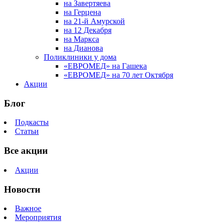
на Завертяева
на Герцена
на 21-й Амурской
на 12 Декабря
на Маркса
на Дианова
Поликлиники у дома
«ЕВРОМЕД» на Гашека
«ЕВРОМЕД» на 70 лет Октября
Акции
Блог
Подкасты
Статьи
Все акции
Акции
Новости
Важное
Мероприятия