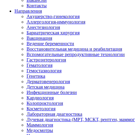
Вакансии
Контакты
Направления
Акушерство-гинекология
Аллергология-иммунология
Анестезиология
Бариатрическая хирургия
Вакцинация
Ведение беременности
Восстановительная медицина и реабилитация
Вспомогательные репродуктивные технологии
Гастроэнтерология
Гематология
Гемостазиология
Генетика
Дерматовенерология
Детская медицина
Инфекционные болезни
Кардиология
Колопроктология
Косметология
Лабораторная диагностика
Лучевая диагностика (МРТ, МСКТ, рентген, маммо
Маммология
Медосмотры