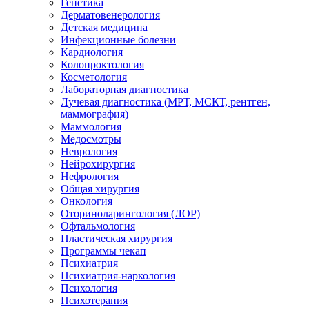
Генетика
Дерматовенерология
Детская медицина
Инфекционные болезни
Кардиология
Колопроктология
Косметология
Лабораторная диагностика
Лучевая диагностика (МРТ, МСКТ, рентген,
маммография)
Маммология
Медосмотры
Неврология
Нейрохирургия
Нефрология
Общая хирургия
Онкология
Оториноларингология (ЛОР)
Офтальмология
Пластическая хирургия
Программы чекап
Психиатрия
Психиатрия-наркология
Психология
Психотерапия