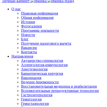
Личный кабинет
Назад
О нас
Правовая информация
Общая информация
История
Фотогалерея
Программа лояльности
Новости
Блог
Получение налогового вычета
Вакансии
Контакты
Направления
Акушерство-гинекология
Аллергология-иммунология
Анестезиология
Бариатрическая хирургия
Вакцинация
Ведение беременности
Восстановительная медицина и реабилитация
Вспомогательные репродуктивные технологии
Гастроэнтерология
Гематология
Гемостазиология