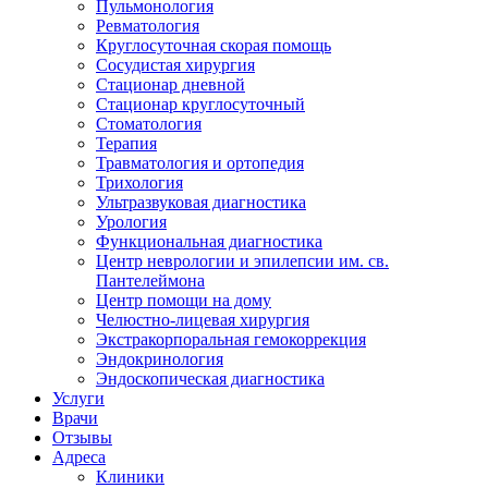
Пульмонология
Ревматология
Круглосуточная скорая помощь
Сосудистая хирургия
Стационар дневной
Стационар круглосуточный
Стоматология
Терапия
Травматология и ортопедия
Трихология
Ультразвуковая диагностика
Урология
Функциональная диагностика
Центр неврологии и эпилепсии им. св.
Пантелеймона
Центр помощи на дому
Челюстно-лицевая хирургия
Экстракорпоральная гемокоррекция
Эндокринология
Эндоскопическая диагностика
Услуги
Врачи
Отзывы
Адреса
Клиники