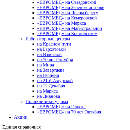
«ЕВРОМЕД» на Съездовской
«ЕВРОМЕД» на Зеленом острове
«ЕВРОМЕД» на Левом берегу
«ЕВРОМЕД» на Кемеровской
«ЕВРОМЕД» на Маркса
«ЕВРОМЕД» на Магистральной
«ЕВРОМЕД» на Космическом
Лабораторные центры
на Красном пути
на Бархатовой
на Взлётной
на 70 лет Октября
на Мира
на Завертяева
на Герцена
на 21-й Амурской
на 12 Декабря
на Маркса
на Дианова
Поликлиники у дома
«ЕВРОМЕД» на Гашека
«ЕВРОМЕД» на 70 лет Октября
Акции
Единая справочная