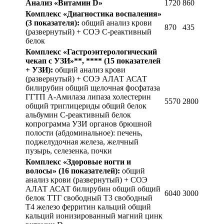
Анализ «Витамин
D
»
1720
860
Комплекс «Диагностика воспаления»
(3 показателя):
общий анализ крови
870
435
(развернутый) + СОЭ С-реактивный
белок
Комплекс «Гастроэнтерологический
чекап с УЗИ»**, ****
(15 показателей
+ УЗИ):
общий анализ крови
(развернутый) + СОЭ АЛАТ АСАТ
билирубин общий щелочная фосфатаза
ГГТП А-Амилаза липаза холестерин
5570
2800
общий триглицериды общий белок
альбумин С-реактивный белок
копрограмма УЗИ органов брюшной
полости (абдоминальное): печень,
поджелудочная железа, желчный
пузырь, селезенка, почки
Комплекс «Здоровые ногти и
волосы»
(16 показателей):
общий
анализ крови (развернутый) + СОЭ
АЛАТ АСАТ билирубин общий общий
6040
3000
белок ТТГ свободный T3 свободный
Т4 железо ферритин кальций общий
кальций ионизированный магний цинк