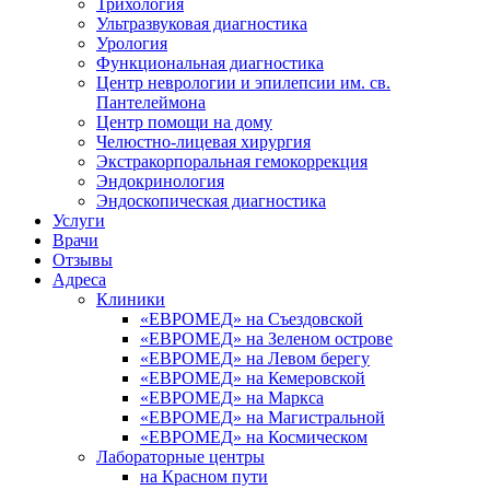
Трихология
Ультразвуковая диагностика
Урология
Функциональная диагностика
Центр неврологии и эпилепсии им. св.
Пантелеймона
Центр помощи на дому
Челюстно-лицевая хирургия
Экстракорпоральная гемокоррекция
Эндокринология
Эндоскопическая диагностика
Услуги
Врачи
Отзывы
Адреса
Клиники
«ЕВРОМЕД» на Съездовской
«ЕВРОМЕД» на Зеленом острове
«ЕВРОМЕД» на Левом берегу
«ЕВРОМЕД» на Кемеровской
«ЕВРОМЕД» на Маркса
«ЕВРОМЕД» на Магистральной
«ЕВРОМЕД» на Космическом
Лабораторные центры
на Красном пути