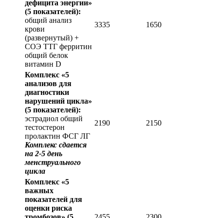
дефицита энергии»
(5 показателей):
общий анализ
3335
1650
крови
(развернутый) +
СОЭ ТТГ ферритин
общий белок
витамин D
Комплекс «5
анализов для
диагностики
нарушений цикла»
(5 показателей):
эстрадиол общий
2190
2150
тестостерон
пролактин ФСГ ЛГ
Комплекс сдается
на 2-5 день
менструального
цикла
Комплекс «5
важных
показателей для
оценки риска
тромбозов»
(5
2455
2300