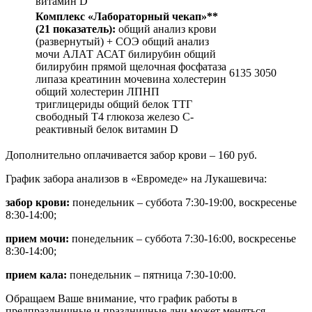
витамин D
Комплекс «Лабораторный чекап»**
(21 показатель):
общий анализ крови
(развернутый) + СОЭ общий анализ
мочи АЛАТ АСАТ билирубин общий
билирубин прямой щелочная фосфатаза
6135
3050
липаза креатинин мочевина холестерин
общий холестерин ЛПНП
триглицериды общий белок ТТГ
свободный Т4 глюкоза железо С-
реактивный белок витамин D
Дополнительно оплачивается забор крови – 160 руб.
График забора анализов в «Евромеде» на Лукашевича:
забор крови:
понедельник – суббота 7:30-19:00, воскресенье
8:30-14:00;
прием мочи:
понедельник – суббота 7:30-16:00, воскресенье
8:30-14:00;
прием кала:
понедельник – пятница 7:30-10:00.
Обращаем Ваше внимание, что график работы в
предпраздничные и праздничные дни может меняться,