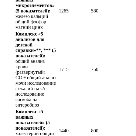
микроэлементов»
(5 показателей):
1265
580
железо кальций
общий фосфор
магний цинк
Комплекс «5
анализов для
детской
справки»**, ***
(5
показателей):
общий анализ
крови
1715
750
(развернутый) +
СОЭ общий анализ
мочи исследование
фекалий на я/г
исследование
соскоба на
энтеробиоз
Комплекс «5
важных
показателей»
(5
показателей):
1440
800
холестерин общий