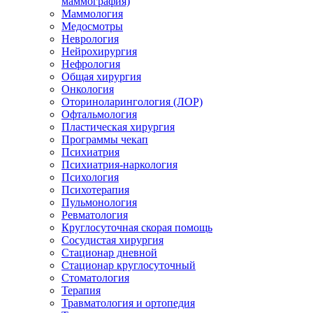
маммография)
Маммология
Медосмотры
Неврология
Нейрохирургия
Нефрология
Общая хирургия
Онкология
Оториноларингология (ЛОР)
Офтальмология
Пластическая хирургия
Программы чекап
Психиатрия
Психиатрия-наркология
Психология
Психотерапия
Пульмонология
Ревматология
Круглосуточная скорая помощь
Сосудистая хирургия
Стационар дневной
Стационар круглосуточный
Стоматология
Терапия
Травматология и ортопедия