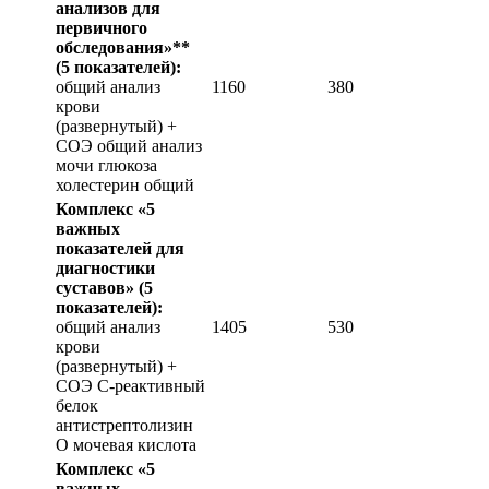
анализов для
первичного
обследования»**
(5 показателей):
общий анализ
1160
380
крови
(развернутый) +
СОЭ общий анализ
мочи глюкоза
холестерин общий
Комплекс «5
важных
показателей для
диагностики
суставов»
(5
показателей):
общий анализ
1405
530
крови
(развернутый) +
СОЭ С-реактивный
белок
антистрептолизин
О мочевая кислота
Комплекс «5
важных