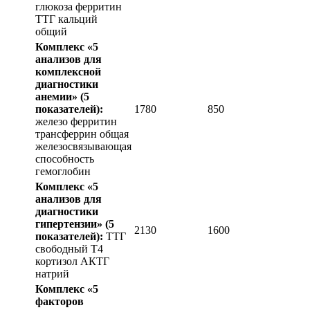
глюкоза ферритин
ТТГ кальций
общий
Комплекс «5
анализов для
комплексной
диагностики
анемии»
(5
показателей):
1780
850
железо ферритин
трансферрин общая
железосвязывающая
способность
гемоглобин
Комплекс «5
анализов для
диагностики
гипертензии»
(5
2130
1600
показателей):
ТТГ
свободный Т4
кортизол АКТГ
натрий
Комплекс «5
факторов