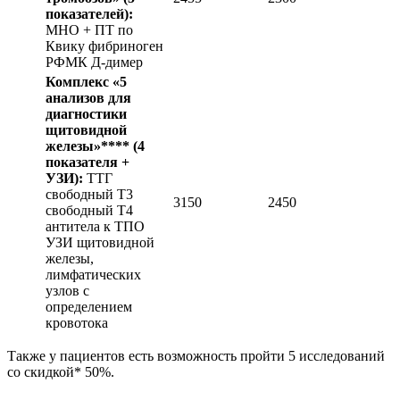
показателей):
МНО + ПТ по
Квику фибриноген
РФМК Д-димер
Комплекс «5
анализов для
диагностики
щитовидной
железы»****
(4
показателя +
УЗИ):
ТТГ
свободный T3
3150
2450
свободный Т4
антитела к ТПО
УЗИ щитовидной
железы,
лимфатических
узлов с
определением
кровотока
Также у пациентов есть возможность пройти 5 исследований
со скидкой* 50%.