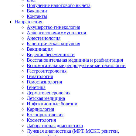
Получение налогового вычета
Вакансии
Контакты
Направления
Акушерство-гинекология
Аллергология-иммунология
Анестезиология
Бариатрическая хирургия
Вакцинация
Ведение беременности
Восстановительная медицина и реабилитация
Вспомогательные репродуктивные технологии
Гастроэнтерология
Гематология
Гемостазиология
Генетика
Дерматовенерология
Детская медицина
Инфекционные болезни
Кардиология
Колопроктология
Косметология
Лабораторная диагностика
Лучевая диагностика (МРТ, МСКТ, рентген,